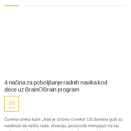
4 načina za poboljšanje radnih navika kod
dece uz BrainOBrain program
20
NOV
Čuvena izreka kaže „Rad je stvorio čoveka“.Od davnina ljudi su
naviknuti da nešto rade, stvaraju, proizvode menjajući na taj