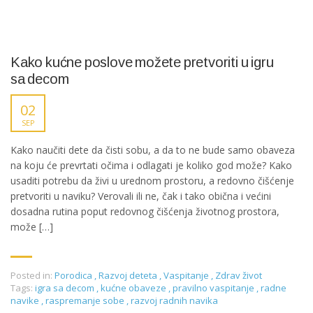
Kako kućne poslove možete pretvoriti u igru
sa decom
02
SEP
Kako naučiti dete da čisti sobu, a da to ne bude samo obaveza
na koju će prevrtati očima i odlagati je koliko god može? Kako
usaditi potrebu da živi u urednom prostoru, a redovno čišćenje
pretvoriti u naviku? Verovali ili ne, čak i tako obična i većini
dosadna rutina poput redovnog čišćenja životnog prostora,
može […]
Posted in:
Porodica
,
Razvoj deteta
,
Vaspitanje
,
Zdrav život
Tags:
igra sa decom
,
kućne obaveze
,
pravilno vaspitanje
,
radne
navike
,
raspremanje sobe
,
razvoj radnih navika