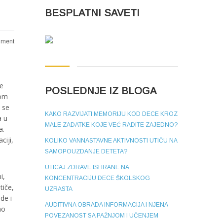
BESPLATNI SAVETI
ment
ne
POSLEDNJE IZ BLOGA
nom
 se
KAKO RAZVIJATI MEMORIJU KOD DECE KROZ
a u
MALE ZADATKE KOJE VEĆ RADITE ZAJEDNO?
a.
ciji,
KOLIKO VANNASTAVNE AKTIVNOSTI UTIČU NA
SAMOPOUZDANJE DETETA?
UTICAJ ZDRAVE ISHRANE NA
i,
KONCENTRACIJU DECE ŠKOLSKOG
tiče,
UZRASTA
de i
AUDITIVNA OBRADA INFORMACIJA I NJENA
mo
POVEZANOST SA PAŽNJOM I UČENJEM