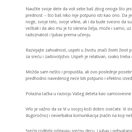
Naučite svoje dete da voli sebe baš zbog onoga što jeste
prednost – što baš niko nije potpuno isti kao ono. Da je
noge, svoje telo, svoje vrline, ali i da bude svesno da su 
vežbali i da ako mu je to iskrena želja, može i samo, uz
radoznalost i ljubav prema učenju.
Razvijajte zahvalnost, uspeti u životu znači živeti život
za sreću i zadovoljstvo. Uspeh je relativan, svako treba 
Možda sam nešto i propustila, ali ovo poslednje poseb
predhodno navedenog neće biti potpuno i efektno izve
Polazna tačka u razvoju Vašeg deteta kao samosvesne
Vrlo je važno da se Vi u svojoj koži dobro osećate. Vi s
dugoročno) i neverbalna komunikacija (način na koji nešt
Srećni roditelji odgajaju srećnu decu. Ljubav i prihvat