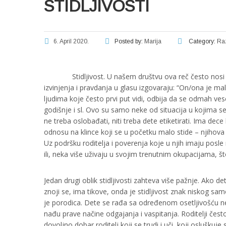
STIDLJIVOSTI
6. April 2020.
Posted by:
Marija
Category:
Raz
Stidljivost. U našem društvu ova reč često nosi n
izvinjenja i pravdanja u glasu izgovaraju: “On/ona je mal
ljudima koje često prvi put vidi, odbija da se odmah ve
godišnje i sl. Ovo su samo neke od situacija u kojima s
ne treba oslobađati, niti treba dete etiketirati. Ima dece
odnosu na klince koji se u početku malo stide – njihova 
Uz podršku roditelja i poverenja koje u njih imaju posl
ili, neka više uživaju u svojim trenutnim okupacijama, š
Jedan drugi oblik stidljivosti zahteva više pažnje. Ako 
znoji se, ima tikove, onda je stidljivost znak niskog sa
je porodica. Dete se rađa sa određenom osetljivošću ner
nađu prave načine odgajanja i vaspitanja. Roditelji čest
dovoljno dobar roditelj koji se trudi i uči, koji oslušku