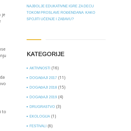
NAJBOLJE EDUKATIVNE IGRE ZA DECU
TOKOM PROSLAVE ROĐENDANA: KAKO
 je
SPOJITI UČENJE I ZABAVU?
e
ose
KATEGORIJE
anju
(16)
AKTIVNOSTI
 da
(11)
DOGAĐAJI 2017
 ovo
(15)
DOGAĐAJI 2018
(4)
DOGAĐAJI 2019
(3)
DRUGRASTVO
i to
(1)
EKOLOGIJA
(6)
FESTIVALI