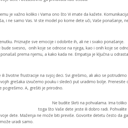
emu je važno koliko i Vama ono što Vi imate da kažete. Komunikacija
uša, i ne samo Vas. Vi ste model po kome dete uči, Vaše ponašanje, n
nutku. Priznajte sve emocije i odobrite ih, ali ne i svako ponašanje.
 bude svesno, onih koje se odnose na njega, kao i onih koje se odn
o ponašaš prema njemu, a kako kada ne. Empatija je ključna u odrast
 ili životne frustracije na svjoj deci. Svi grešimo, ali ako se potrudimo
 svojih grešaka izvučemo pouku i sledeći put uradimo bolje. Prenesite
pogrešimo. A, grešiti je prirodno.
Ne budite škrti na pohvalama. Ima toliko
toga što Vaše dete jeste ili dobro radi. Pohvalite 
e svoje dete. Maženja ne može biti previše. Govorite detetu često da ga
to može uradi samo.