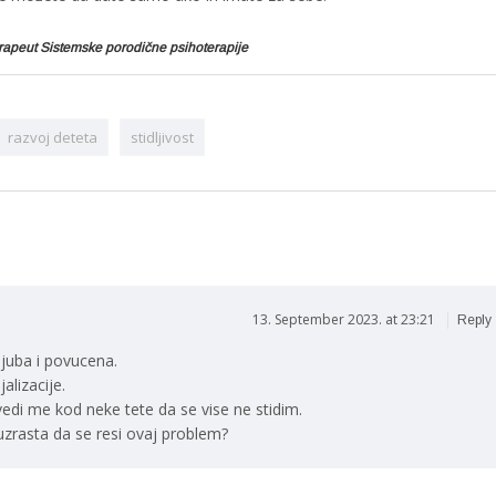
erapeut Sistemske porodične psihoterapije
razvoj deteta
stidljivost
13. September 2023. at 23:21
Reply
ljuba i povucena.
alizacije.
di me kod neke tete da se vise ne stidim.
 uzrasta da se resi ovaj problem?