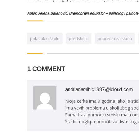
Autor: Jelena Balanović, Brainobrain edukator – psiholog i psihot
polazak u školu
predskolci
priprema za skolu
1 COMMENT
andrianamihic1987@icloud.com
Moja cerka ima 9 godina jako je stid
Ima vevih problema u skoli zbog socij
Sama trazi pomoc u smislu mala odve
Sta bi mogli preporuciti za dwte tog