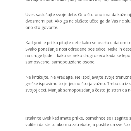
Uvek saslušajte svoje dete. Ono što ono ima da kaže nj
dvosmerni put. Ako ga ne slušate učite ga da Vas ne sl
ono što govorite.
Kad god je prilika pitajte dete kako se oseća u datom tre
Svako ponašanje nosi određene posledice. Neka ih dete
na druge ljude – kako se neko drugi oseća kada se lep
samosvesne, samopouzdane osobe.
Ne kritikujte. Ne vređajte. Ne ispoljavajte svoje trenutne
greške ispravimo to je jedino što ja važno. Treba da iz
svojoj deci. Manjak samopouzdanja često je strah da ne 
istaknite uvek kad imate prilike, osmehnite se i zagrlit
volite i da ste tu ako mu zatrebate, a pustite da sve š