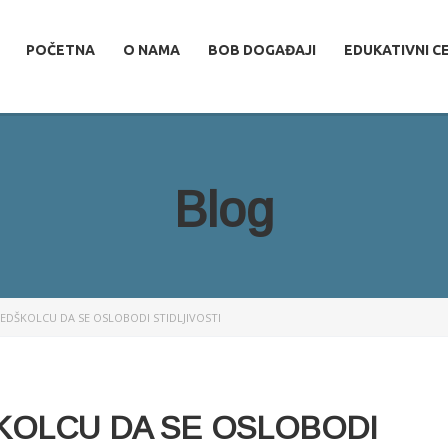
POČETNA
O NAMA
BOB DOGAĐAJI
EDUKATIVNI C
Blog
DŠKOLCU DA SE OSLOBODI STIDLJIVOSTI
OLCU DA SE OSLOBODI