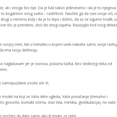
, ali i onoga što nije. Da je baš takvo jedinstveno i da je to njegova
 to bogatstvo ovog sveta – različitost. Naučite ga da ceni svoje oči, r
drugi u nečemu bolji i da je to lepo i dobro, da su se sigurno trudili, uči
 sve što je potrebno, doći do istog uspeha. Razvijajte kod svog detet
 po svojoj meri, biti u trenutku u kojem uvek nalazite samo svoje razlo
da ima svoju definiciju.
no naglašavam jer je osnova, polazna tačka. Bez sledećeg ništa od
deno.
 i samopuzdane osobe ste VI.
te model na koji se Vaše dete ugleda, Vaše ponašanje (trenutno i
o govorite, kontakt očima, stav tela, mimika, gestikulacija), ne vaše r
anje možete da date samo ako ih imate za sebe.