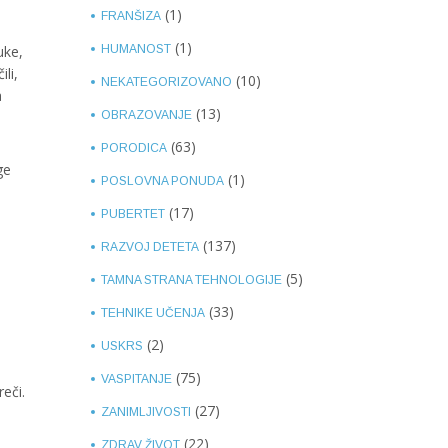
(1)
FRANŠIZA
(1)
uke,
HUMANOST
li,
(10)
NEKATEGORIZOVANO
a
(13)
OBRAZOVANJE
(63)
PORODICA
ge
(1)
POSLOVNA PONUDA
(17)
PUBERTET
(137)
RAZVOJ DETETA
(5)
TAMNA STRANA TEHNOLOGIJE
(33)
TEHNIKE UČENJA
(2)
USKRS
(75)
VASPITANJE
eči.
(27)
ZANIMLJIVOSTI
(22)
ZDRAV ŽIVOT