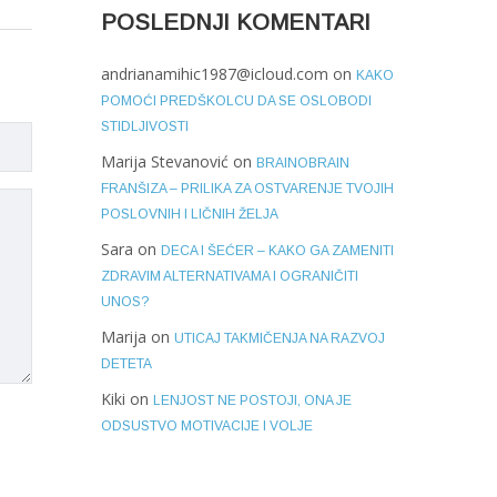
POSLEDNJI KOMENTARI
andrianamihic1987@icloud.com
on
KAKO
POMOĆI PREDŠKOLCU DA SE OSLOBODI
STIDLJIVOSTI
Marija Stevanović
on
BRAINOBRAIN
FRANŠIZA – PRILIKA ZA OSTVARENJE TVOJIH
POSLOVNIH I LIČNIH ŽELJA
Sara
on
DECA I ŠEĆER – KAKO GA ZAMENITI
ZDRAVIM ALTERNATIVAMA I OGRANIČITI
UNOS?
Marija
on
UTICAJ TAKMIČENJA NA RAZVOJ
DETETA
Kiki
on
LENJOST NE POSTOJI, ONA JE
ODSUSTVO MOTIVACIJE I VOLJE