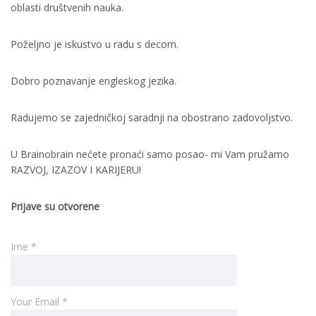
oblasti društvenih nauka.
Poželjno je iskustvo u radu s decom.
Dobro poznavanje engleskog jezika.
Radujemo se zajedničkoj saradnji na obostrano zadovoljstvo.
U Brainobrain nećete pronaći samo posao- mi Vam pružamo
RAZVOJ, IZAZOV I KARIJERU!
Prijave su otvorene
Ime *
Your Email *