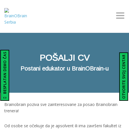
Togg
BESPLATAN DEMO ČAS
POŠALJI CV
OTVORITE SVOJ CENTAR
Postani edukator u BrainOBrain-u
Brainobrain poziva sve zainteresovane za posao Brainobrain
trenera!
Od osobe se očekuje da je apsolvent ili ima završeni fakultet iz