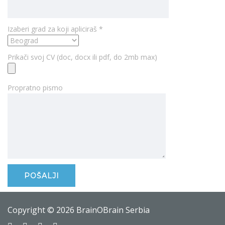
Izaberi grad za koji apliciraš *
Prikači svoj CV (doc, docx ili pdf, do 2mb max)
Propratno pismo
Copyright © 2026 BrainOBrain Serbia