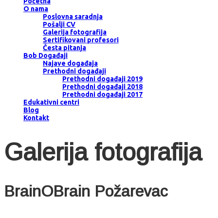
Početna
O nama
Poslovna saradnja
Pošalji CV
Galerija fotografija
Sertifikovani profesori
Česta pitanja
Bob Događaji
Najave događaja
Prethodni događaji
Prethodni događaji 2019
Prethodni događaji 2018
Prethodni događaji 2017
Edukativni centri
Blog
Kontakt
Galerija fotografija
BrainOBrain Požarevac