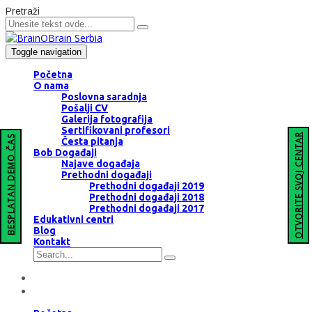
Pretraži
Toggle navigation
Početna
O nama
Poslovna saradnja
Pošalji CV
Galerija fotografija
Sertifikovani profesori
OTVORITE SVOJ CENTAR
BESPLATAN DEMO ČAS
Česta pitanja
Bob Događaji
Najave događaja
Prethodni događaji
Prethodni događaji 2019
Prethodni događaji 2018
Prethodni događaji 2017
Edukativni centri
Blog
Kontakt