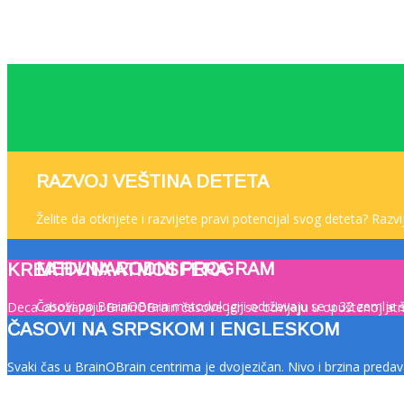
RAZVOJ VEŠTINA DETETA
Želite da otkrijete i razvijete pravi potencijal svog deteta? Raz
MEĐUNARODNI PROGRAM
KREATIVNA ATMOSFERA
Časovi po BrainOBrain metodologiji održavaju se u 32 zemlje ši
Deca obožavaju BrainOBrain časove jer se odvijaju u opuštenoj atmo
ČASOVI NA SRPSKOM I ENGLESKOM
Svaki čas u BrainOBrain centrima je dvojezičan. Nivo i brzina preda