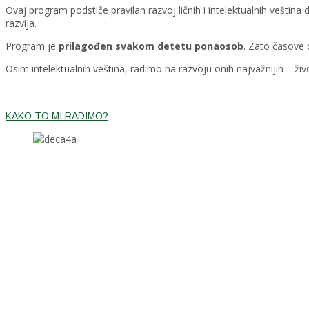
Ovaj program podstiče pravilan razvoj ličnih i intelektualnih veštin
razvija.
Program je
prilagođen svakom detetu ponaosob
. Zato časove 
Osim intelektualnih veština, radimo na razvoju onih najvažnijih – živ
KAKO TO MI RADIMO?
Fotografsko pamćenje
Bolju koncentraciju