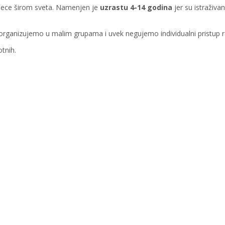
a dece širom sveta. Namenjen je
uzrastu 4-14 godina
jer su istraživa
organizujemo u malim grupama i uvek negujemo individualni pristup r
otnih.
VAŠE DETE ĆE SAVLADAT