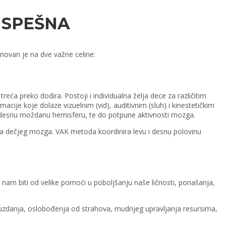
USPEŠNA
snovan je na dve važne celine:
ća preko dodira. Postoji i individualna želja dece za različitim
acije koje dolaze vizuelnim (vid), auditivnim (sluh) i kinestetičkim
na desnu moždanu hemisferu, te do potpune aktivnosti mozga.
teta dečjeg mozga. VAK metoda koordinira levu i desnu polovinu
 nam biti od velike pomoći u poboljšanju naše ličnosti, ponašanja,
uzdanja, oslobođenja od strahova, mudrijeg upravljanja resursima,