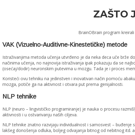
ZAŠTO 
BrainOBrain program kreirali 
VAK (Vizuelno-Auditivne-Kinestetičke) metode
Istraživanjima metoda učenja utvrđeno je da neka deca uče brže dok i
načinima učenja, no najnovija istraživanja ipak pokazuju da se najbolj
(osećaj/dodir) neuronskim putevima u mozgu. Tada je i proces memor
Koristeći ovu tehniku na jedinstven i inovativan način pomoću abaku
mozga, potiče ga na aktivnost i otvara put prema genijalnosti.
NLP tehnike
NLP (neuro – lingvističko programiranje) je nauka o procesu razmišl
aktivnosti i u ostvarivanju naših ciljeva.
NLP tehnike znatno razvijaju individualnost i samosvest – buđenje 
lakšeg donošenja odluka, boljeg odvajanja bitnog od nebitnog itd. a s