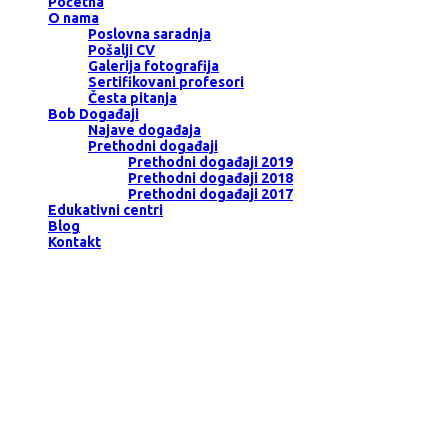
Početna
O nama
Poslovna saradnja
Pošalji CV
Galerija fotografija
Sertifikovani profesori
Česta pitanja
Bob Događaji
Najave događaja
Prethodni događaji
Prethodni događaji 2019
Prethodni događaji 2018
Prethodni događaji 2017
Edukativni centri
Blog
Kontakt