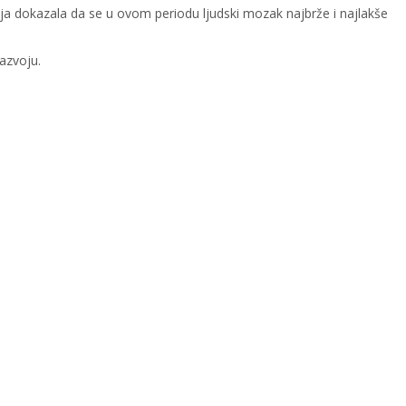
nja dokazala da se u ovom periodu ljudski mozak najbrže i najlakše
azvoju.
I