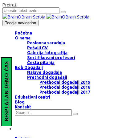
Pretraži
Toggle navigation
Početna
O nama
Poslovna saradnja
Pošalji CV
Galerija fotografija
Sertifikovani profesori
Česta pitanja
BESPLATAN DEMO ČAS
Bob Događaji
Najave događaja
Prethodni događaji
Prethodni događaji 2019
Prethodni događaji 2018
Prethodni događaji 2017
Edukativni centri
Blog
Kontakt