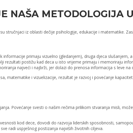
JE NAŠA METODOLOGIJA 
su stručnjaci iz oblasti dečije psihologije, edukacije i matematike. Za
nformacije primaju vizuelno (gledanjem), druga djeca slušanjem, a tre
i rezultati postižu kad deca u isto vrijeme primaju i memoriraju inform
iranja najveći i najbrži, jer dolazi do prenosa informacija s leve 
sa, matematike i vizuelizacije, rezultat je razvoj i povećanje kapaci
janja. Povećanje svesti o našim rečima prilikom stvaranja misli, može
svesnosti kod dece, dovodi do razvoja liderskih sposobnosti, samopo
ve radi uspješnog postizanja najviših životnih ciljeva.