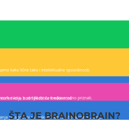
vijamo kako lične tako i intelektualne sposobnosti.
rom sveta, a sertifikati su međunarodno priznati.
sferi koja budi i podstiče kreativnost.
ŠTA JE BRAINOBRAIN?
vanja prilagođeni su svakom detetu, što ubrzava učenje.