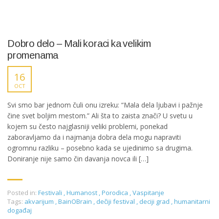
Dobro delo – Mali koraci ka velikim
promenama
16
OCT
Svi smo bar jednom čuli onu izreku: “Mala dela ljubavi i pažnje
čine svet boljim mestom.” Ali šta to zaista znači? U svetu u
kojem su često najglasniji veliki problemi, ponekad
zaboravljamo da i najmanja dobra dela mogu napraviti
ogromnu razliku – posebno kada se ujedinimo sa drugima.
Doniranje nije samo čin davanja novca ili […]
Posted in:
Festivali
,
Humanost
,
Porodica
,
Vaspitanje
Tags:
akvarijum
,
BainOBrain
,
dečiji festival
,
deciji grad
,
humanitarni
događaj