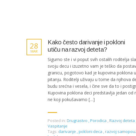
Kako često darivanje i pokloni
28
utiču na razvoj deteta?
MAR
Sigurno ste i vi poput svih ostalih roditelja sl
svoju decu i izuzetno vam je teško da postav
granicu, pogotovo kad je kupovina poklona 
pitanju. Roditelji uživaju u tome da njihova d
budu srećna i vesela, i čine sve da to i postig
Kupovina poklona deci predstavlja jedan od 
ne koji pokušavamo […]
Posted in:
Drugrastvo
,
Porodica
,
Razvoj deteta
Vaspitanje
Tags:
darivanje
,
pokloni deca
,
razvoj samopou