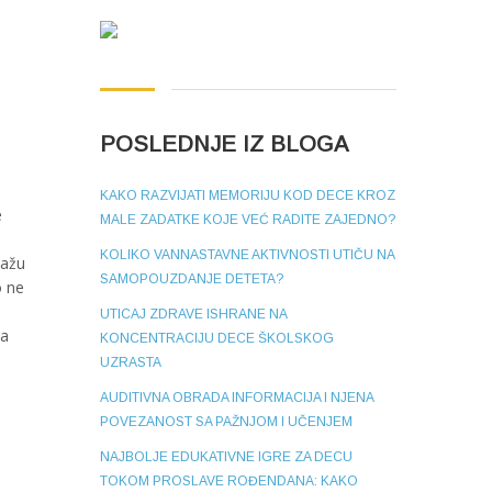
POSLEDNJE IZ BLOGA
KAKO RAZVIJATI MEMORIJU KOD DECE KROZ
e
MALE ZADATKE KOJE VEĆ RADITE ZAJEDNO?
KOLIKO VANNASTAVNE AKTIVNOSTI UTIČU NA
kažu
SAMOPOUZDANJE DETETA?
o ne
UTICAJ ZDRAVE ISHRANE NA
sa
KONCENTRACIJU DECE ŠKOLSKOG
UZRASTA
AUDITIVNA OBRADA INFORMACIJA I NJENA
POVEZANOST SA PAŽNJOM I UČENJEM
NAJBOLJE EDUKATIVNE IGRE ZA DECU
TOKOM PROSLAVE ROĐENDANA: KAKO