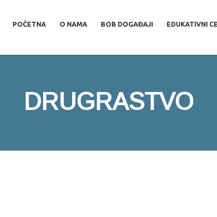
POČETNA
O NAMA
BOB DOGAĐAJI
EDUKATIVNI C
DRUGRASTVO