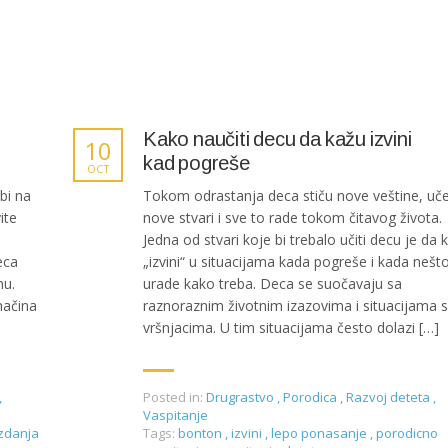
Kako naučiti decu da kažu izvini
10
kad pogreše
OCT
abi na
Tokom odrastanja deca stiču nove veštine, uč
ite
nove stvari i sve to rade tokom čitavog života.
u
Jedna od stvari koje bi trebalo učiti decu je da 
eca
„izvini“ u situacijama kada pogreše i kada nešt
nu.
urade kako treba. Deca se suočavaju sa
načina
raznoraznim životnim izazovima i situacijama 
vršnjacima. U tim situacijama često dolazi […]
,
Posted in:
Drugrastvo
,
Porodica
,
Razvoj deteta
,
Vaspitanje
zdanja
Tags:
bonton
,
izvini
,
lepo ponasanje
,
porodicno