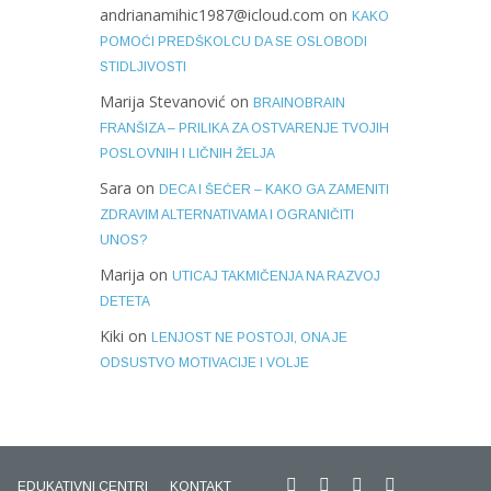
andrianamihic1987@icloud.com
on
KAKO
POMOĆI PREDŠKOLCU DA SE OSLOBODI
STIDLJIVOSTI
Marija Stevanović
on
BRAINOBRAIN
FRANŠIZA – PRILIKA ZA OSTVARENJE TVOJIH
POSLOVNIH I LIČNIH ŽELJA
Sara
on
DECA I ŠEĆER – KAKO GA ZAMENITI
ZDRAVIM ALTERNATIVAMA I OGRANIČITI
UNOS?
Marija
on
UTICAJ TAKMIČENJA NA RAZVOJ
DETETA
Kiki
on
LENJOST NE POSTOJI, ONA JE
ODSUSTVO MOTIVACIJE I VOLJE
EDUKATIVNI CENTRI
KONTAKT