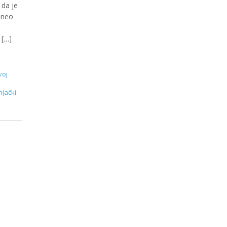
 da je
aneo
 […]
voj
njački