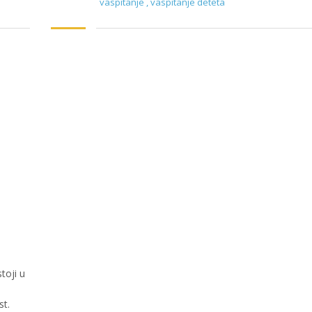
vaspitanje
,
vaspitanje deteta
toji u
st.