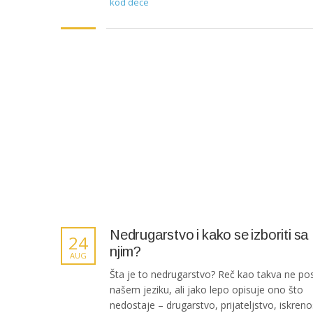
kod dece
Nedrugarstvo i kako se izboriti sa
24
njim?
AUG
Šta je to nedrugarstvo? Reč kao takva ne pos
našem jeziku, ali jako lepo opisuje ono što
nedostaje – drugarstvo, prijateljstvo, iskreno