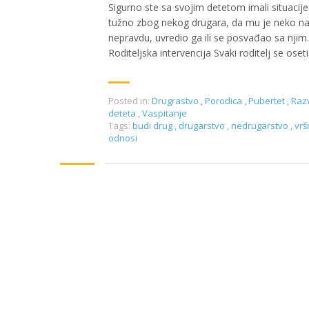
Sigurno ste sa svojim detetom imali situacije
tužno zbog nekog drugara, da mu je neko n
nepravdu, uvredio ga ili se posvađao sa njim.
Roditeljska intervencija Svaki roditelj se oseti
Posted in:
Drugrastvo
,
Porodica
,
Pubertet
,
Raz
deteta
,
Vaspitanje
Tags:
budi drug
,
drugarstvo
,
nedrugarstvo
,
vrš
odnosi