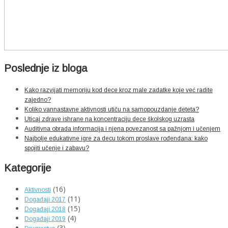
Poslednje iz bloga
Kako razvijati memoriju kod dece kroz male zadatke koje već radite
zajedno?
Koliko vannastavne aktivnosti utiču na samopouzdanje deteta?
Uticaj zdrave ishrane na koncentraciju dece školskog uzrasta
Auditivna obrada informacija i njena povezanost sa pažnjom i učenjem
Najbolje edukativne igre za decu tokom proslave rođendana: kako
spojiti učenje i zabavu?
Kategorije
(16)
Aktivnosti
(11)
Događaji 2017
(15)
Događaji 2018
(4)
Događaji 2019
(3)