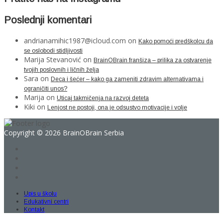
Poslednji komentari
andrianamihic1987@icloud.com
on
Kako pomoći predškolcu da
se oslobodi stidljivosti
Marija Stevanović
on
BrainOBrain franšiza – prilika za ostvarenje
tvojih poslovnih i ličnih želja
Sara
on
Deca i šećer – kako ga zameniti zdravim alternativama i
ograničiti unos?
Marija
on
Uticaj takmičenja na razvoj deteta
Kiki
on
Lenjost ne postoji, ona je odsustvo motivacije i volje
Copyright © 2026 BrainOBrain Serbia
Upis u školu
Edukativni centri
Kontakt