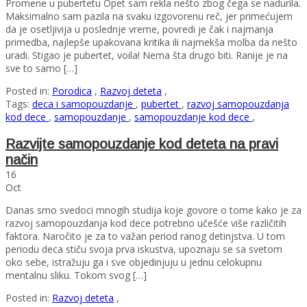
Promene u pubertetu Opet sam rekla nešto zbog čega se nadurila.
Maksimalno sam pazila na svaku izgovorenu reč, jer primećujem
da je osetljivija u poslednje vreme, povredi je čak i najmanja
primedba, najlepše upakovana kritika ili najmekša molba da nešto
uradi. Stigao je pubertet, voila! Nema šta drugo biti. Ranije je na
sve to samo […]
Posted in:
Porodica
,
Razvoj deteta
,
Tags:
deca i samopouzdanje
,
pubertet
,
razvoj samopouzdanja
kod dece
,
samopouzdanje
,
samopouzdanje kod dece
,
Razvijte samopouzdanje kod deteta na pravi
način
16
Oct
Danas smo svedoci mnogih studija koje govore o tome kako je za
razvoj samopouzdanja kod dece potrebno učešće više različitih
faktora. Naročito je za to važan period ranog detinjstva. U tom
periodu deca stiču svoja prva iskustva, upoznaju se sa svetom
oko sebe, istražuju ga i sve objedinjuju u jednu celokupnu
mentalnu sliku. Tokom svog […]
Posted in:
Razvoj deteta
,