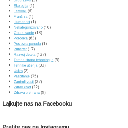
Drugrastvo
(1)
Ekologija
(6)
Festivali
(1)
Franšiza
(1)
Humanost
(10)
Nekategorizovano
(13)
Obrazovanje
(63)
Porodica
(1)
Poslovna ponuda
(17)
Pubertet
(137)
Razvoj deteta
(5)
Tamna strana tehnologije
(33)
Tehnike učenja
(2)
Uskrs
(75)
Vaspitanje
(27)
Zanimljivosti
(22)
Zdrav život
(9)
Zdrava prehrana
Lajkujte nas na Facebooku
Pratite nas na Instagramu