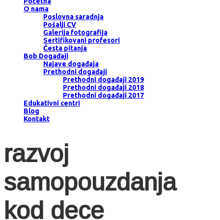
Početna
O nama
Poslovna saradnja
Pošalji CV
Galerija fotografija
Sertifikovani profesori
Česta pitanja
Bob Događaji
Najave događaja
Prethodni događaji
Prethodni događaji 2019
Prethodni događaji 2018
Prethodni događaji 2017
Edukativni centri
Blog
Kontakt
razvoj
samopouzdanja
kod dece