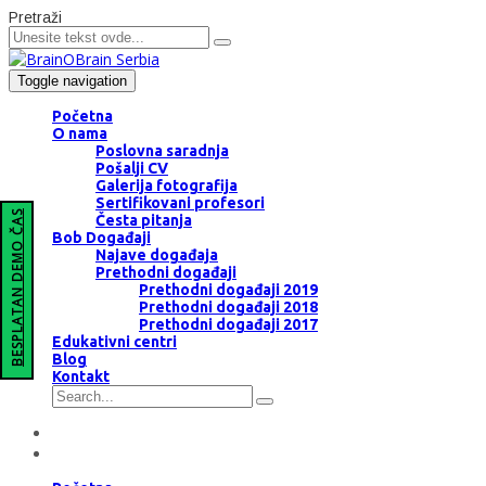
Pretraži
Toggle navigation
Početna
O nama
Poslovna saradnja
Pošalji CV
Galerija fotografija
Sertifikovani profesori
BESPLATAN DEMO ČAS
Česta pitanja
Bob Događaji
Najave događaja
Prethodni događaji
Prethodni događaji 2019
Prethodni događaji 2018
Prethodni događaji 2017
Edukativni centri
Blog
Kontakt