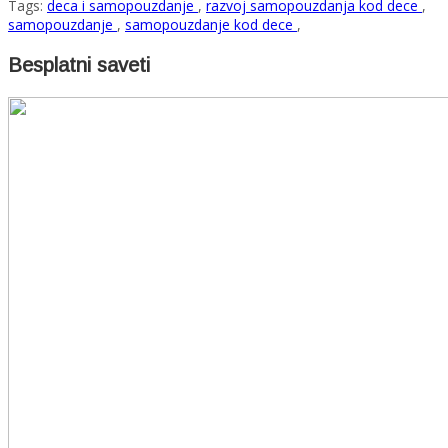
Tags:
deca i samopouzdanje
,
razvoj samopouzdanja kod dece
,
samopouzdanje
,
samopouzdanje kod dece
,
Besplatni saveti