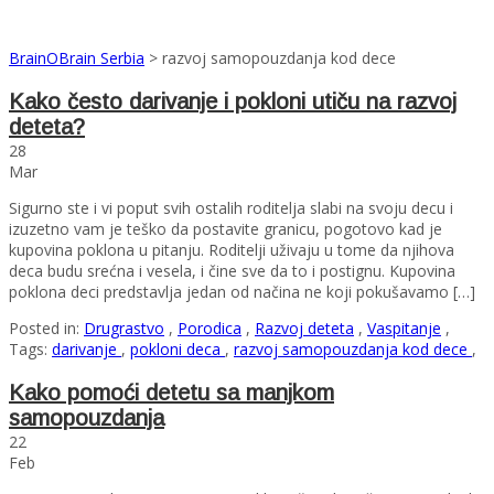
BrainOBrain Serbia
>
razvoj samopouzdanja kod dece
Kako često darivanje i pokloni utiču na razvoj
deteta?
28
Mar
Sigurno ste i vi poput svih ostalih roditelja slabi na svoju decu i
izuzetno vam je teško da postavite granicu, pogotovo kad je
kupovina poklona u pitanju. Roditelji uživaju u tome da njihova
deca budu srećna i vesela, i čine sve da to i postignu. Kupovina
poklona deci predstavlja jedan od načina ne koji pokušavamo […]
Posted in:
Drugrastvo
,
Porodica
,
Razvoj deteta
,
Vaspitanje
,
Tags:
darivanje
,
pokloni deca
,
razvoj samopouzdanja kod dece
,
Kako pomoći detetu sa manjkom
samopouzdanja
22
Feb