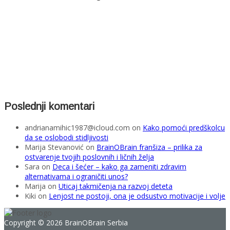
Poslednji komentari
andrianamihic1987@icloud.com
on
Kako pomoći predškolcu
da se oslobodi stidljivosti
Marija Stevanović
on
BrainOBrain franšiza – prilika za
ostvarenje tvojih poslovnih i ličnih želja
Sara
on
Deca i šećer – kako ga zameniti zdravim
alternativama i ograničiti unos?
Marija
on
Uticaj takmičenja na razvoj deteta
Kiki
on
Lenjost ne postoji, ona je odsustvo motivacije i volje
Copyright © 2026 BrainOBrain Serbia