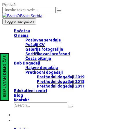
Pretraži
Toggle navigation
Početna
O nama
Poslovna saradnja
Pošalji CV
Galerija fotografija
Sertifikovani profesori
BESPLATAN DEMO ČAS
Česta pitanja
Bob Događaji
Najave događaja
Prethodni događaji
Prethodni događaji 2019
Prethodni događaji 2018
Prethodni događaji 2017
Edukativni centri
Blog
Kontakt