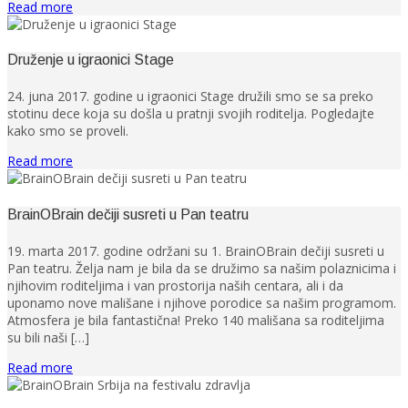
Read more
Druženje u igraonici Stage
24. juna 2017. godine u igraonici Stage družili smo se sa preko
stotinu dece koja su došla u pratnji svojih roditelja. Pogledajte
kako smo se proveli.
Read more
BrainOBrain dečiji susreti u Pan teatru
19. marta 2017. godine održani su 1. BrainOBrain dečiji susreti u
Pan teatru. Želja nam je bila da se družimo sa našim polaznicima i
njihovim roditeljima i van prostorija naših centara, ali i da
uponamo nove mališane i njihove porodice sa našim programom.
Atmosfera je bila fantastična! Preko 140 mališana sa roditeljima
su bili naši […]
Read more