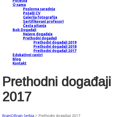
Početna
O nama
Poslovna saradnja
Pošalji CV
Galerija fotografija
Sertifikovani profesori
Česta pitanja
Bob Događaji
Najave događaja
Prethodni događaji
Prethodni događaji 2019
Prethodni događaji 2018
Prethodni događaji 2017
Edukativni centri
Blog
Kontakt
Prethodni događaji
2017
BrainOBrain Serbia
>
Prethodni događaji 2017