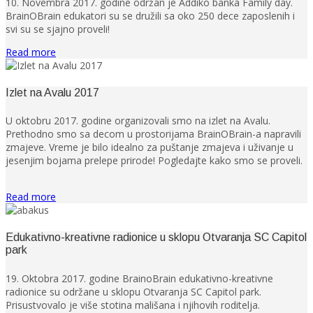
10. Novembra 2017. godine održan je Addiko banka Family day.
BrainOBrain edukatori su se družili sa oko 250 dece zaposlenih i
svi su se sjajno proveli!
Read more
Izlet na Avalu 2017
U oktobru 2017. godine organizovali smo na izlet na Avalu.
Prethodno smo sa decom u prostorijama BrainOBrain-a napravili
zmajeve. Vreme je bilo idealno za puštanje zmajeva i uživanje u
jesenjim bojama prelepe prirode! Pogledajte kako smo se proveli.
Read more
Edukativno-kreativne radionice u sklopu Otvaranja SC Capitol
park
19. Oktobra 2017. godine BrainoBrain edukativno-kreativne
radionice su održane u sklopu Otvaranja SC Capitol park.
Prisustvovalo je više stotina mališana i njihovih roditelja.