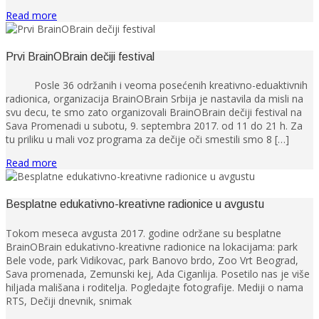
Read more
Prvi BrainOBrain dečiji festival
Posle 36 održanih i veoma posećenih kreativno-eduaktivnih
radionica, organizacija BrainOBrain Srbija je nastavila da misli na
svu decu, te smo zato organizovali BrainOBrain dečiji festival na
Sava Promenadi u subotu, 9. septembra 2017. od 11 do 21 h. Za
tu priliku u mali voz programa za dečije oči smestili smo 8 […]
Read more
Besplatne edukativno-kreativne radionice u avgustu
Tokom meseca avgusta 2017. godine održane su besplatne
BrainOBrain edukativno-kreativne radionice na lokacijama: park
Bele vode, park Vidikovac, park Banovo brdo, Zoo Vrt Beograd,
Sava promenada, Zemunski kej, Ada Ciganlija. Posetilo nas je više
hiljada mališana i roditelja. Pogledajte fotografije. Mediji o nama
RTS, Dečiji dnevnik, snimak