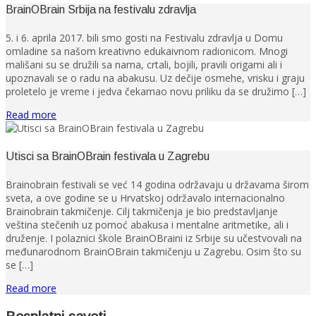
BrainOBrain Srbija na festivalu zdravlja
5. i 6. aprila 2017. bili smo gosti na Festivalu zdravlja u Domu
omladine sa našom kreativno edukaivnom radionicom. Mnogi
mališani su se družili sa nama, crtali, bojili, pravili origami ali i
upoznavali se o radu na abakusu. Uz dečije osmehe, vrisku i graju
proletelo je vreme i jedva čekamao novu priliku da se družimo […]
Read more
Utisci sa BrainOBrain festivala u Zagrebu
Brainobrain festivali se već 14 godina održavaju u državama širom
sveta, a ove godine se u Hrvatskoj održavalo internacionalno
Brainobrain takmičenje. Cilj takmičenja je bio predstavljanje
veština stečenih uz pomoć abakusa i mentalne aritmetike, ali i
druženje. I polaznici škole BrainOBraini iz Srbije su učestvovali na
međunarodnom BrainOBrain takmičenju u Zagrebu. Osim što su
se […]
Read more