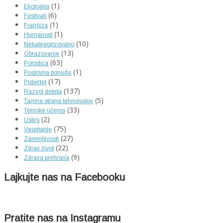
(1)
Ekologija
(6)
Festivali
(1)
Franšiza
(1)
Humanost
(10)
Nekategorizovano
(13)
Obrazovanje
(63)
Porodica
(1)
Poslovna ponuda
(17)
Pubertet
(137)
Razvoj deteta
(5)
Tamna strana tehnologije
(33)
Tehnike učenja
(2)
Uskrs
(75)
Vaspitanje
(27)
Zanimljivosti
(22)
Zdrav život
(9)
Zdrava prehrana
Lajkujte nas na Facebooku
Pratite nas na Instagramu