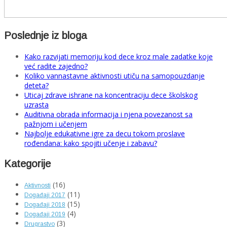
Poslednje iz bloga
Kako razvijati memoriju kod dece kroz male zadatke koje
već radite zajedno?
Koliko vannastavne aktivnosti utiču na samopouzdanje
deteta?
Uticaj zdrave ishrane na koncentraciju dece školskog
uzrasta
Auditivna obrada informacija i njena povezanost sa
pažnjom i učenjem
Najbolje edukativne igre za decu tokom proslave
rođendana: kako spojiti učenje i zabavu?
Kategorije
(16)
Aktivnosti
(11)
Događaji 2017
(15)
Događaji 2018
(4)
Događaji 2019
(3)
Drugrastvo