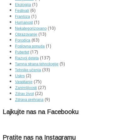
(1)
Ekologija
(6)
Festivali
(1)
Franšiza
(1)
Humanost
(10)
Nekategorizovano
(13)
Obrazovanje
(63)
Porodica
(1)
Poslovna ponuda
(17)
Pubertet
(137)
Razvoj deteta
(5)
Tamna strana tehnologije
(33)
Tehnike učenja
(2)
Uskrs
(75)
Vaspitanje
(27)
Zanimljivosti
(22)
Zdrav život
(9)
Zdrava prehrana
Lajkujte nas na Facebooku
Pratite nas na Instagramu