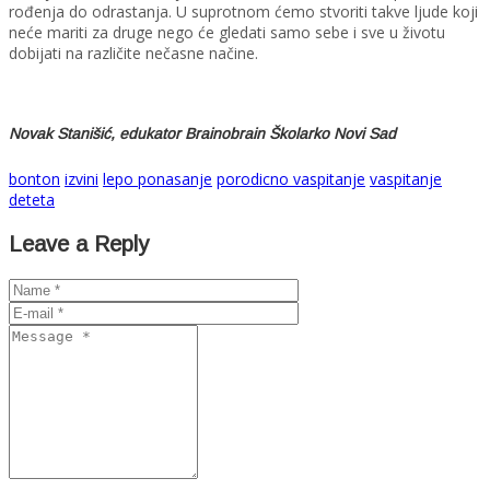
rođenja do odrastanja. U suprotnom ćemo stvoriti takve ljude koji
neće mariti za druge nego će gledati samo sebe i sve u životu
dobijati na različite nečasne načine.
Novak Stanišić, edukator Brainobrain Školarko Novi Sad
bonton
izvini
lepo ponasanje
porodicno vaspitanje
vaspitanje
deteta
Leave a Reply