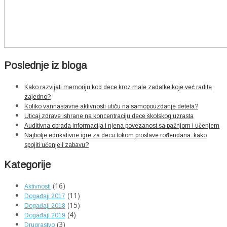
Poslednje iz bloga
Kako razvijati memoriju kod dece kroz male zadatke koje već radite
zajedno?
Koliko vannastavne aktivnosti utiču na samopouzdanje deteta?
Uticaj zdrave ishrane na koncentraciju dece školskog uzrasta
Auditivna obrada informacija i njena povezanost sa pažnjom i učenjem
Najbolje edukativne igre za decu tokom proslave rođendana: kako
spojiti učenje i zabavu?
Kategorije
(16)
Aktivnosti
(11)
Događaji 2017
(15)
Događaji 2018
(4)
Događaji 2019
(3)
Drugrastvo