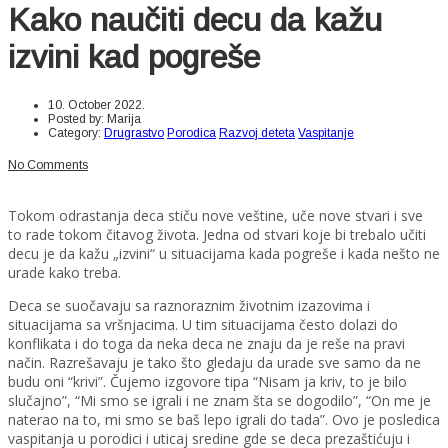
Kako naučiti decu da kažu
izvini kad pogreše
10. October 2022.
Posted by:
Marija
Category:
Drugrastvo
Porodica
Razvoj deteta
Vaspitanje
No Comments
Tokom odrastanja deca stiču nove veštine, uče nove stvari i sve
to rade tokom čitavog života. Jedna od stvari koje bi trebalo učiti
decu je da kažu „izvini“ u situacijama kada pogreše i kada nešto ne
urade kako treba.
Deca se suočavaju sa raznoraznim životnim izazovima i
situacijama sa vršnjacima. U tim situacijama često dolazi do
konflikata i do toga da neka deca ne znaju da je reše na pravi
način. Razrešavaju je tako što gledaju da urade sve samo da ne
budu oni “krivi”. Čujemo izgovore tipa “Nisam ja kriv, to je bilo
slučajno”, “Mi smo se igrali i ne znam šta se dogodilo”, “On me je
naterao na to, mi smo se baš lepo igrali do tada”. Ovo je posledica
vaspitanja u porodici i uticaj sredine gde se deca prezaštićuju i