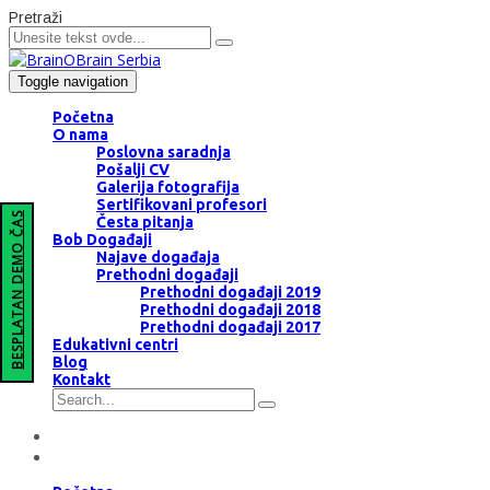
Pretraži
Toggle navigation
Početna
O nama
Poslovna saradnja
Pošalji CV
Galerija fotografija
Sertifikovani profesori
BESPLATAN DEMO ČAS
Česta pitanja
Bob Događaji
Najave događaja
Prethodni događaji
Prethodni događaji 2019
Prethodni događaji 2018
Prethodni događaji 2017
Edukativni centri
Blog
Kontakt