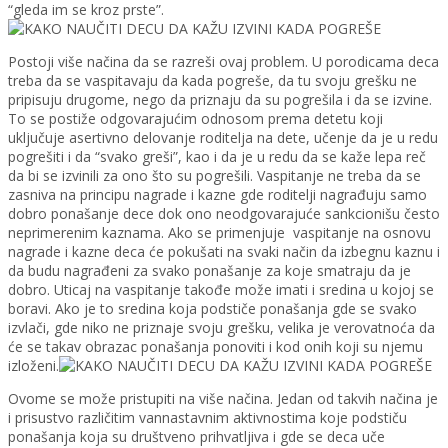
“gleda im se kroz prste”.
Postoji više načina da se razreši ovaj problem. U porodicama deca
treba da se vaspitavaju da kada pogreše, da tu svoju grešku ne
pripisuju drugome, nego da priznaju da su pogrešila i da se izvine.
To se postiže odgovarajućim odnosom prema detetu koji
uključuje asertivno delovanje roditelja na dete, učenje da je u redu
pogrešiti i da “svako greši”, kao i da je u redu da se kaže lepa reč
da bi se izvinili za ono što su pogrešili. Vaspitanje ne treba da se
zasniva na principu nagrade i kazne gde roditelji nagrađuju samo
dobro ponašanje dece dok ono neodgovarajuće sankcionišu često
neprimerenim kaznama. Ako se primenjuje vaspitanje na osnovu
nagrade i kazne deca će pokušati na svaki način da izbegnu kaznu i
da budu nagrađeni za svako ponašanje za koje smatraju da je
dobro. Uticaj na vaspitanje takođe može imati i sredina u kojoj se
boravi. Ako je to sredina koja podstiče ponašanja gde se svako
izvlači, gde niko ne priznaje svoju grešku, velika je verovatnoća da
će se takav obrazac ponašanja ponoviti i kod onih koji su njemu
izloženi.
Ovome se može pristupiti na više načina. Jedan od takvih načina je
i prisustvo različitim vannastavnim aktivnostima koje podstiču
ponašanja koja su društveno prihvatljiva i gde se deca uče