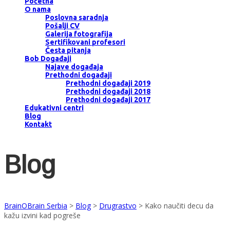
Početna
O nama
Poslovna saradnja
Pošalji CV
Galerija fotografija
Sertifikovani profesori
Česta pitanja
Bob Događaji
Najave događaja
Prethodni događaji
Prethodni događaji 2019
Prethodni događaji 2018
Prethodni događaji 2017
Edukativni centri
Blog
Kontakt
Blog
BrainOBrain Serbia
>
Blog
>
Drugrastvo
>
Kako naučiti decu da
kažu izvini kad pogreše