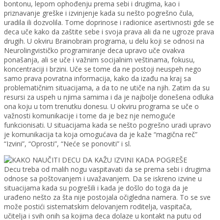
bontonu, lepom ophođenju prema sebi i drugima, kao i
priznavanje greške i izvinjenje kada su nešto pogrešno čula,
uradila ili dozvolila. Tome doprinose i radionice asertivnosti gde se
deca uče kako da zaštite sebe i svoja prava ali da ne ugroze prava
drugih. U okviru Brainobrain programa, u delu koji se odnosi na
Neurolingvističko programiranje deca upravo uče ovakva
ponašanja, ali se uče i važnim socijalnim veštinama, fokusu,
koncentraciji i brzini. Uče se tome da ne postoji neuspeh nego
samo prava povratna informacija, kako da izađu na kraj sa
problematičnim situacijama, a da to ne utiče na njih. Zatim da su
resursi za uspeh u njima samima i da je najbolje donešena odluka
ona koju u tom trenutku donesu. U okviru programa se uče o
važnosti komunikacije i tome da je bez nje nemoguće
funkcionisati. U situacijama kada se nešto pogrešno uradi upravo
je komunikacija ta koja omogućava da je kaže “magična reč”
“Izvini”, “Oprosti”, “Neće se ponoviti” i sl.
Decu treba od malih nogu vaspitavati da se prema sebi i drugima
odnose sa poštovanjem i uvažavanjem. Da se iskreno izvine u
situacijama kada su pogrešili i kada je došlo do toga da je
urađeno nešto za šta nije postojala očigledna namera. To se sve
može postići sistematskim delovanjem roditelja, vaspitača,
učitelja i svih onih sa kojima deca dolaze u kontakt na putu od