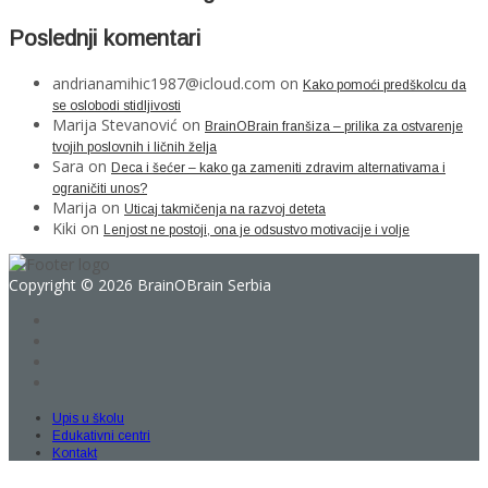
Poslednji komentari
andrianamihic1987@icloud.com
on
Kako pomoći predškolcu da
se oslobodi stidljivosti
Marija Stevanović
on
BrainOBrain franšiza – prilika za ostvarenje
tvojih poslovnih i ličnih želja
Sara
on
Deca i šećer – kako ga zameniti zdravim alternativama i
ograničiti unos?
Marija
on
Uticaj takmičenja na razvoj deteta
Kiki
on
Lenjost ne postoji, ona je odsustvo motivacije i volje
Copyright © 2026 BrainOBrain Serbia
Upis u školu
Edukativni centri
Kontakt