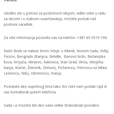
Ukoliko ste u potrazi za poslovnom idejom, vidite sebe u radu
sa decom i u stalnom usavršavanju, možete postati naš
poslovni saradnik.
Za više informacija pozovite nas na telefon: +381 69 5519 744.
Naše škole se nalaze širom Srbije: u Kikindi, Novom Sadu, Inđiji,
Pazovi, Beogradu (Banjica, Belville, Banovo brdo, Bežanijska
kosa, Krnjača, Mirijevo, Rakovica, Stari Grad, Vinča, Višnjička
banja, Vračar, Železnik, Zemun), Požarevcu, Petrovcu na Mlavi,
Leskovcu, Nišu, Obrenovcu, Vranju.
Postanite deo uspešnog tima tako što ćete nam poslati Upit ili
nas kontaktirati putem telefona.
Sada i vi možete biti deo naše velike Brainobrain porodice.