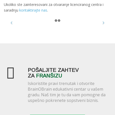
Ukoliko ste zainteresovani za otvaranje licenciranog centra i
saradnju
kontaktirajte nas
.
POŠALJITE ZAHTEV
ZA
FRANŠIZU
Iskoristite pravi trenutak i otvorite
BrainOBrain edukativni centar u vašem
gradu. Naš tim je tu da vam pomogne da
uspešno pokrenete sopstveni biznis.