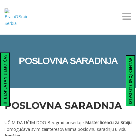
Togg
BESPLATAN DEMO ČAS
POSLOVNA SARADNJA
OTVORITE SVOJ CENTAR
POSLOVNA SARADNJA
UČIM DA UČIM DOO Beograd poseduje
Master licencu za Srbiju
i omogućava svim zainteresovanima poslovnu saradnju u vidu
franšize
.