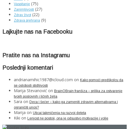
(75)
Vaspitanje
(27)
Zanimljivosti
(22)
Zdrav život
(9)
Zdrava prehrana
Lajkujte nas na Facebooku
Pratite nas na Instagramu
Poslednji komentari
andrianamihic1987@icloud.com
on
Kako pomoći predškolcu da
se oslobodi stidljivosti
Marija Stevanović
on
BrainOBrain franšiza – prilika za ostvarenje
tvojih poslovnih i ličnih želja
Sara
on
Deca i šećer – kako ga zameniti zdravim alternativama i
ograničiti unos?
Marija
on
Uticaj takmičenja na razvoj deteta
Kiki
on
Lenjost ne postoji, ona je odsustvo motivacije i volje