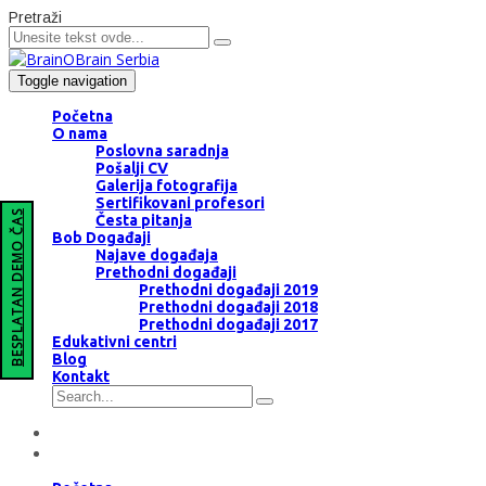
Pretraži
Toggle navigation
Početna
O nama
Poslovna saradnja
Pošalji CV
Galerija fotografija
Sertifikovani profesori
BESPLATAN DEMO ČAS
Česta pitanja
Bob Događaji
Najave događaja
Prethodni događaji
Prethodni događaji 2019
Prethodni događaji 2018
Prethodni događaji 2017
Edukativni centri
Blog
Kontakt