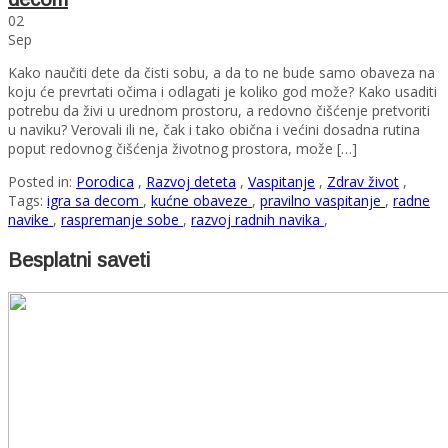
02
Sep
Kako naučiti dete da čisti sobu, a da to ne bude samo obaveza na
koju će prevrtati očima i odlagati je koliko god može? Kako usaditi
potrebu da živi u urednom prostoru, a redovno čišćenje pretvoriti
u naviku? Verovali ili ne, čak i tako obična i većini dosadna rutina
poput redovnog čišćenja životnog prostora, može […]
Posted in:
Porodica
,
Razvoj deteta
,
Vaspitanje
,
Zdrav život
,
Tags:
igra sa decom
,
kućne obaveze
,
pravilno vaspitanje
,
radne
navike
,
raspremanje sobe
,
razvoj radnih navika
,
Besplatni saveti