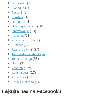
(3)
Drugrastvo
(1)
Ekologija
(6)
Festivali
(1)
Franšiza
(1)
Humanost
(10)
Nekategorizovano
(13)
Obrazovanje
(63)
Porodica
(1)
Poslovna ponuda
(17)
Pubertet
(137)
Razvoj deteta
(5)
Tamna strana tehnologije
(33)
Tehnike učenja
(2)
Uskrs
(75)
Vaspitanje
(27)
Zanimljivosti
(22)
Zdrav život
(9)
Zdrava prehrana
Lajkujte nas na Facebooku