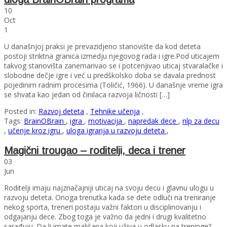
10
Oct
1
U današnjoj praksi je prevazidjeno stanovište da kod deteta
postoji striktna granica izmedju njegovog rada i igre.Pod uticajem
takvog stanovišta zanemarivao se i potcenjivao uticaj stvaralačke i
slobodne dečje igre i već u predškolsko doba se davala prednost
pojedinim radnim procesima (Toličić, 1966). U današnje vreme igra
se shvata kao jedan od činilaca razvoja ličnosti […]
Posted in:
Razvoj deteta
,
Tehnike učenja
,
Tags:
BrainOBrain
,
igra
,
motivacija
,
napredak dece
,
nlp za decu
,
učenje kroz igru
,
uloga igranja u razvoju deteta
,
Magični trougao – roditelji, deca i trener
03
Jun
Roditelji imaju najznačajniji uticaj na svoju decu i glavnu ulogu u
razvoju deteta. Onoga trenutka kada se dete odluči na treniranje
nekog sporta, treneri postaju važni faktori u disciplinovanju i
odgajanju dece. Zbog toga je važno da jedni i drugi kvalitetno
sarađuju. Da li imate mališana koji uživa u odlasku na treninge?