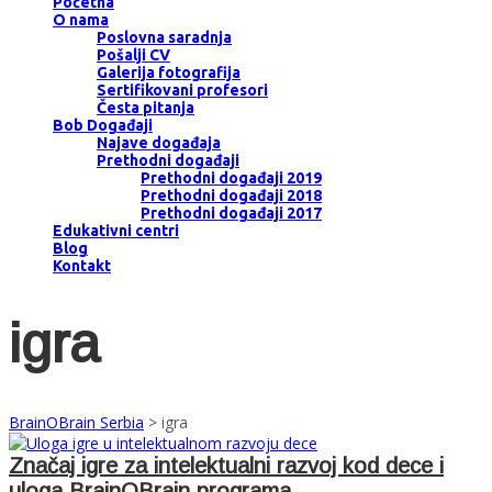
Početna
O nama
Poslovna saradnja
Pošalji CV
Galerija fotografija
Sertifikovani profesori
Česta pitanja
Bob Događaji
Najave događaja
Prethodni događaji
Prethodni događaji 2019
Prethodni događaji 2018
Prethodni događaji 2017
Edukativni centri
Blog
Kontakt
igra
BrainOBrain Serbia
>
igra
Značaj igre za intelektualni razvoj kod dece i
uloga BrainOBrain programa