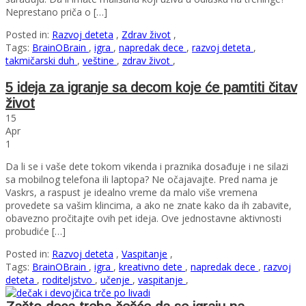
Neprestano priča o […]
Posted in:
Razvoj deteta
,
Zdrav život
,
Tags:
BrainOBrain
,
igra
,
napredak dece
,
razvoj deteta
,
takmičarski duh
,
veštine
,
zdrav život
,
5 ideja za igranje sa decom koje će pamtiti čitav
život
15
Apr
1
Da li se i vaše dete tokom vikenda i praznika dosađuje i ne silazi
sa mobilnog telefona ili laptopa? Ne očajavajte. Pred nama je
Vaskrs, a raspust je idealno vreme da malo više vremena
provedete sa vašim klincima, a ako ne znate kako da ih zabavite,
obavezno pročitajte ovih pet ideja. Ove jednostavne aktivnosti
probudiće […]
Posted in:
Razvoj deteta
,
Vaspitanje
,
Tags:
BrainOBrain
,
igra
,
kreativno dete
,
napredak dece
,
razvoj
deteta
,
roditeljstvo
,
učenje
,
vaspitanje
,