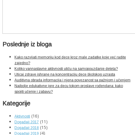
Poslednje iz bloga
Kako razvijati memoriju kod dece kroz male zadatke koje već radite
zajedno?
Koliko vannastavne aktivnosti utiču na samopouzdanje deteta?
Uticaj zdrave ishrane na koncentraciju dece školskog uzrasta
Auditivna obrada informacija i njena povezanost sa pažnjom i učenjem
Najbolje edukativne igre za decu tokom proslave rođendana: kako
spojiti učenje i zabavu?
Kategorije
(16)
Aktivnosti
(11)
Događaji 2017
(15)
Događaji 2018
(4)
Događaji 2019