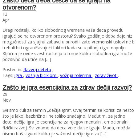
Zašto deca treba češće da se igraju na
otvorenom?
13
Apr
Dragi roditelji, koliko slobodnog vremena vaša deca provedu
igrajući se na otvorenom prostoru? Svako godišnje doba daje niz
mogućnosti za sjajnu zabavu u prirodi i zato vremenski uslovi ne bi
trebali biti ograničavajući faktori kada su u pitanju igre napolju.
Ključna je ovde svest roditelja o tome koliko slobodna igra može
pozitivno da utiče na […]
Posted in:
Razvoj deteta
,
Tags:
igra
,
vožnja biciklom
,
vožnja rolerima
,
zdrav život
,
Zašto je igra esencijalna za zdrav dečiji razvoj?
29
Nov
Svi smo čuli za termin „dečija igra“. Ovaj termin se koristi za nešto
što je lako, bezbrižno i ne toliko značajno. Međutim, za jedno
dete, dečija igra je esencijalna za njegov mentalni, emocionalni i
fizički razvoj. Svi znamo da deca vole da se igraju. Mada, možda
nismo baš sigurni kolika je važnost dečije igre za […]