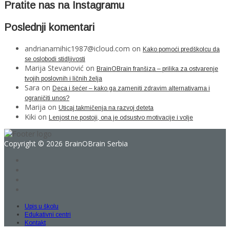
Pratite nas na Instagramu
Poslednji komentari
andrianamihic1987@icloud.com
on
Kako pomoći predškolcu da
se oslobodi stidljivosti
Marija Stevanović
on
BrainOBrain franšiza – prilika za ostvarenje
tvojih poslovnih i ličnih želja
Sara
on
Deca i šećer – kako ga zameniti zdravim alternativama i
ograničiti unos?
Marija
on
Uticaj takmičenja na razvoj deteta
Kiki
on
Lenjost ne postoji, ona je odsustvo motivacije i volje
Copyright © 2026 BrainOBrain Serbia
Upis u školu
Edukativni centri
Kontakt