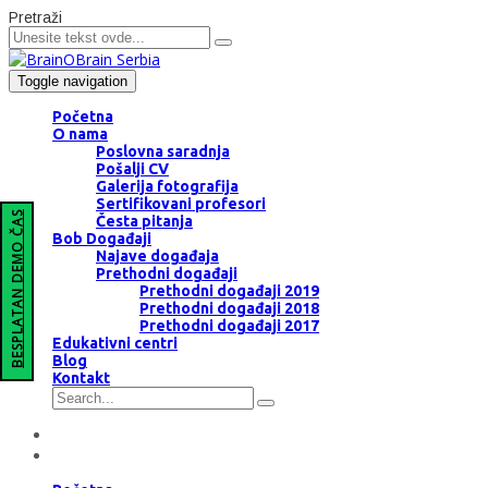
Pretraži
Toggle navigation
Početna
O nama
Poslovna saradnja
Pošalji CV
Galerija fotografija
Sertifikovani profesori
BESPLATAN DEMO ČAS
Česta pitanja
Bob Događaji
Najave događaja
Prethodni događaji
Prethodni događaji 2019
Prethodni događaji 2018
Prethodni događaji 2017
Edukativni centri
Blog
Kontakt