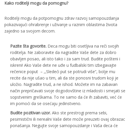
Kako roditelji mogu da pomognu?
Roditelji mogu da potpomognu zdrav razvoj samopouzdanja
pokazivajući ohrabrenje i uživanje u raznim oblastima života
zajedno sa svojom decom.
Pazite šta govorite.
Deca mogu biti osetljiva na reči svojih
roditelja. Ne zaboravite da nagradite Vaše dete za dobro
obavljen posao, ali isto tako i za sam trud. Budite pošteni i
iskreni! Ako Vaše dete ne uđe u fudbalski tim izbegavajte
rečenice poput – ,,Sledeći put se potrudi više“, bolje mu
recite da nije ušao u tim, ali da ste ponosni trudom koji je
uložio. Nagradite trud, a ne ishod. Možete im na zabavan
način prepričavati svoje dogodovštine iz mladosti i smejati se
sopstvenim greškama. To ne samo da će ih zabaviti, već će
im pomoći da se osećaju jedinstveno.
Budite pozitivan uzor.
Ako ste prestrogi prema sebi,
pesimistični ili nerealni Vaše dete može preuzeti ovaj obrazac
ponašanja. Negujte svoje samopouzdanje i Vaša deca će