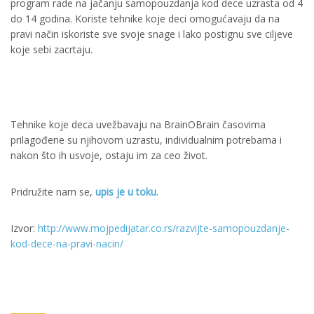
program rade na jačanju samopouzdanja kod dece uzrasta od 4
do 14 godina. Koriste tehnike koje deci omogućavaju da na
pravi način iskoriste sve svoje snage i lako postignu sve ciljeve
koje sebi zacrtaju.
Tehnike koje deca uvežbavaju na BrainOBrain časovima
prilagođene su njihovom uzrastu, individualnim potrebama i
nakon što ih usvoje, ostaju im za ceo život.
Pridružite nam se,
upis je u toku
.
Izvor:
http://www.mojpedijatar.co.rs/razvijte-samopouzdanje-
kod-dece-na-pravi-nacin/