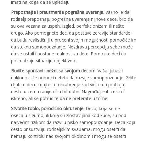
imati na koga da se ugledaju.
Prepoznajte i preusmerite pogrešna uverenja.
Važno je da
roditelji prepoznaju pogrešna uverenja njihove dece, bilo da
su ova vezana za uspeh, izgled, perfekcionizam ili nešto
drugo. Ako pomognete deci da postave zdravije standarde i
da budu realističniji u proceni svojih mogućnosti pomoćiće im
da steknu samopouzdanje. Nezdrava percepcija sebe može
da se ustali i postane realnost za dete. Pomozite deci da
posmatraju situaciju objektivno.
Budite spontani i nežni sa svojom decom.
Vaša ljubav i
naklonost će pomoći detetu da razvije samopouzdanje. Grlite
i ljubite decu i dajte im ohrabrenje kad vidite da probaju
nešto u čemu ranije nisu bili dobri. Nagrađujte ih često i
iskreno, ali se potrudite da ne preterate u tome.
Stvorite toplo, porodično okruženje.
Deca, koja se ne
osećaju sigurno, ili koja su zlostavljana kod kuće, su pod
najvećim rizikom da razviju nisko samopouzdanje. Deca koja
često prisustvuju roditeljskim svađama, mogu osetiti da
nemaju kontrolu nad svojom okolinom i mogu se osetiti