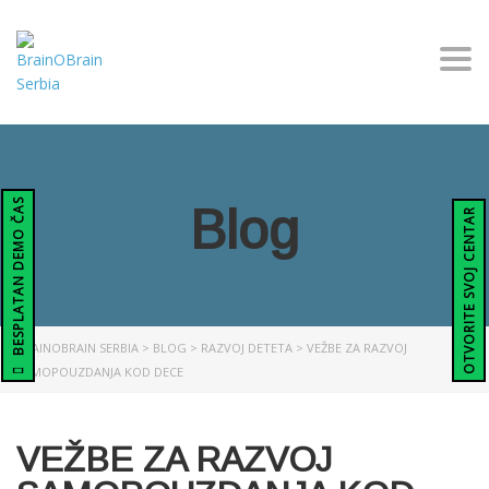
Togg
BESPLATAN DEMO ČAS
Blog
OTVORITE SVOJ CENTAR
BRAINOBRAIN SERBIA
>
BLOG
>
RAZVOJ DETETA
>
VEŽBE ZA RAZVOJ
SAMOPOUZDANJA KOD DECE
VEŽBE ZA RAZVOJ