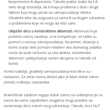
bespomoćno ili depresivno. Takođe pratite znake da li ih
neko drugi zlostavlja, da li imaju problema u školi i druge
faktore koji mogu uticati na samopouzdanje deteta.
Ohrabrite dete da razgovara sa vama ili sa drugim odraslima
o problemima koje ne mogu da reše sami.
Uključite decu u konstruktivne aktivnosti.
Aktivnosti koje
podstiču razvoj saradnje, a ne kompeticije, od velike su
pomoći u razvoju samopouzdanja. Na primer, situacije u
kome starije dete pomaže mlađem oko domaćeg zadatka
može da bude od korist za oba dedeta. Volonterske
aktivnosti i priključivanje raznim akcijama su takođe od
koristi.
Pored roditelja, graditelji samopouzdanja kod dece su i
nastavnici. Za zdrav razvoj deteta jako je bitan dobar odnos
između roditelja i nastavnika.
BrainOBrain eduktori neguju dobar odnos sa roditeljima jer su
svesni da samo zajedničkim snagama mogu pravilno da
usmeravaju decu tokom svog odrastanja. Takođe, kroz NLP