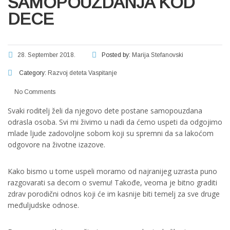
SAMOPOUZDANJA KOD
DECE
28. September 2018.
Posted by:
Marija Stefanovski
Category:
Razvoj deteta
Vaspitanje
No Comments
Svaki roditelj želi da njegovo dete postane samopouzdana
odrasla osoba. Svi mi živimo u nadi da ćemo uspeti da odgojimo
mlade ljude zadovoljne sobom koji su spremni da sa lakoćom
odgovore na životne izazove.
Kako bismo u tome uspeli moramo od najranijeg uzrasta puno
razgovarati sa decom o svemu! Takođe, veoma je bitno graditi
zdrav porodični odnos koji će im kasnije biti temelj za sve druge
međuljudske odnose.