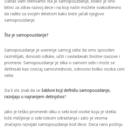
Danas vam otkrivamo šta je samopouzdanje, koliko je ono
bitno za zdrav razvoj dece i na koji način možete svakodnevno
da radite sa svojim detetom kako biste jačali njegovo
samopouzdanje.
Šta je samopouzdanje?
Samopouzdanje je uverenje samog sebe da smo sposobni
razmišljati, donositi odluke, učiti i savladavati životne izazove i
promene. Samopouzdanje je slika o samom sebi i može se
definisati kao osećaj samovrednosti, odnosno koliko osoba ceni
sebe.
Da li ste znali da se
šabloni koji definišu samopouzdanje,
razvijaju u najranijem detinjstvu
!?
Jako je teško promeniti sliku o sebi kod osobe koja je stekla
loše mišljenje o sebi tokom odrastanja i zato je veoma
značajno razvijati samopouzdanje kod dece. Deca rano počinju