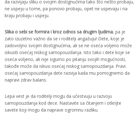
da razvijaju sliku o svojim dostignućima tako što nešto probaju,
ne uspeju u tome, pa ponovo probaju, opet ne uspevaju i na
kraju probaju i uspeju.
Slika o sebi se formira i kroz odnos sa drugim ljudima
, pa je
zato izuzetno važno da se i roditelji angažuju! Dete, koje je
zadovoljno svojim dostignućima, ali se ne oseća voljeno može
iskusiti osećaj niskog samopouzdanja. Isto tako i dete koje se
oseća voljeno, ali nije sigurno po pitanju svojih mogućnosti,
takođe može da iskusi osećaj niskog samopouzdanja. Pravi
osećaj samopouzdanja dete razvija kada mu pomognemo da
napravi zdrav balans.
Lepa vest je da roditelji mogu da učestvuju u razvoju
samopouzdanja kod dece. Nastavite sa čitanjem i otkrijte
savete koji mogu da naprave ogromnu razliku.