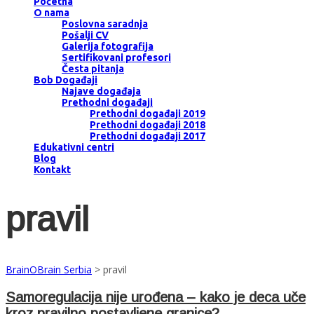
Početna
O nama
Poslovna saradnja
Pošalji CV
Galerija fotografija
Sertifikovani profesori
Česta pitanja
Bob Događaji
Najave događaja
Prethodni događaji
Prethodni događaji 2019
Prethodni događaji 2018
Prethodni događaji 2017
Edukativni centri
Blog
Kontakt
pravil
BrainOBrain Serbia
>
pravil
Samoregulacija nije urođena – kako je deca uče
kroz pravilno postavljene granice?