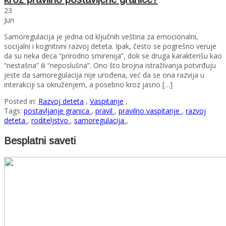
23
Jun
Samoregulacija je jedna od ključnih veština za emocionalni,
socijalni i kognitivni razvoj deteta. Ipak, često se pogrešno veruje
da su neka deca “prirodno smirenija”, dok se druga karakterišu kao
“nestašna” ili “neposlušna”. Ono što brojna istraživanja potvrđuju
jeste da samoregulacija nije urođena, već da se ona razvija u
interakciji sa okruženjem, a posebno kroz jasno […]
Posted in:
Razvoj deteta
,
Vaspitanje
,
Tags:
postavljanje granica
,
pravil
,
pravilno vaspitanje
,
razvoj
deteta
,
roditeljstvo
,
samoregulacija
,
Besplatni saveti