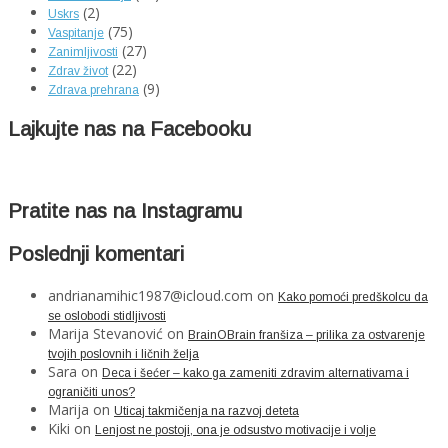
(2)
Uskrs
(75)
Vaspitanje
(27)
Zanimljivosti
(22)
Zdrav život
(9)
Zdrava prehrana
Lajkujte nas na Facebooku
Pratite nas na Instagramu
Poslednji komentari
andrianamihic1987@icloud.com
on
Kako pomoći predškolcu da
se oslobodi stidljivosti
Marija Stevanović
on
BrainOBrain franšiza – prilika za ostvarenje
tvojih poslovnih i ličnih želja
Sara
on
Deca i šećer – kako ga zameniti zdravim alternativama i
ograničiti unos?
Marija
on
Uticaj takmičenja na razvoj deteta
Kiki
on
Lenjost ne postoji, ona je odsustvo motivacije i volje