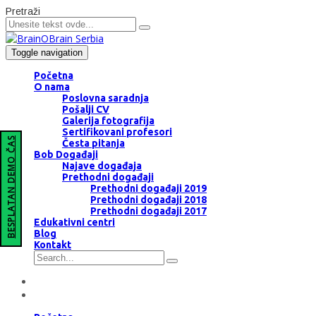
Pretraži
Toggle navigation
Početna
O nama
Poslovna saradnja
Pošalji CV
Galerija fotografija
Sertifikovani profesori
BESPLATAN DEMO ČAS
Česta pitanja
Bob Događaji
Najave događaja
Prethodni događaji
Prethodni događaji 2019
Prethodni događaji 2018
Prethodni događaji 2017
Edukativni centri
Blog
Kontakt