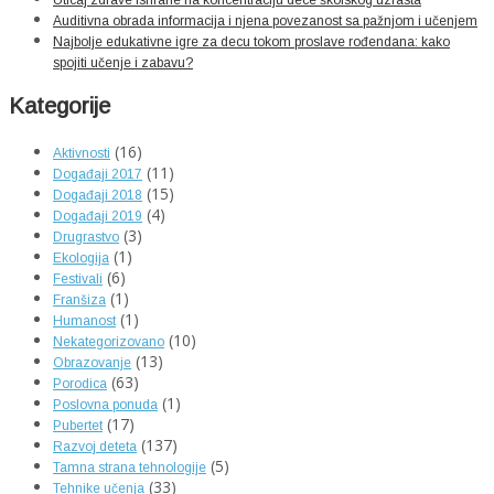
Uticaj zdrave ishrane na koncentraciju dece školskog uzrasta
Auditivna obrada informacija i njena povezanost sa pažnjom i učenjem
Najbolje edukativne igre za decu tokom proslave rođendana: kako
spojiti učenje i zabavu?
Kategorije
(16)
Aktivnosti
(11)
Događaji 2017
(15)
Događaji 2018
(4)
Događaji 2019
(3)
Drugrastvo
(1)
Ekologija
(6)
Festivali
(1)
Franšiza
(1)
Humanost
(10)
Nekategorizovano
(13)
Obrazovanje
(63)
Porodica
(1)
Poslovna ponuda
(17)
Pubertet
(137)
Razvoj deteta
(5)
Tamna strana tehnologije
(33)
Tehnike učenja