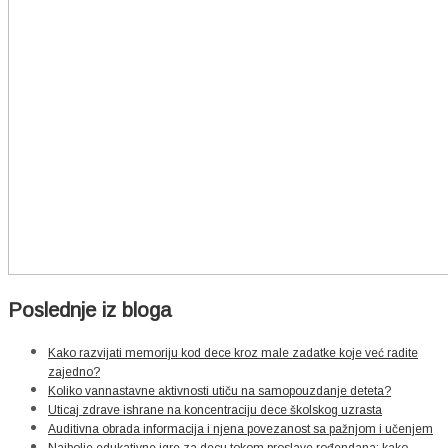
Poslednje iz bloga
Kako razvijati memoriju kod dece kroz male zadatke koje već radite
zajedno?
Koliko vannastavne aktivnosti utiču na samopouzdanje deteta?
Uticaj zdrave ishrane na koncentraciju dece školskog uzrasta
Auditivna obrada informacija i njena povezanost sa pažnjom i učenjem