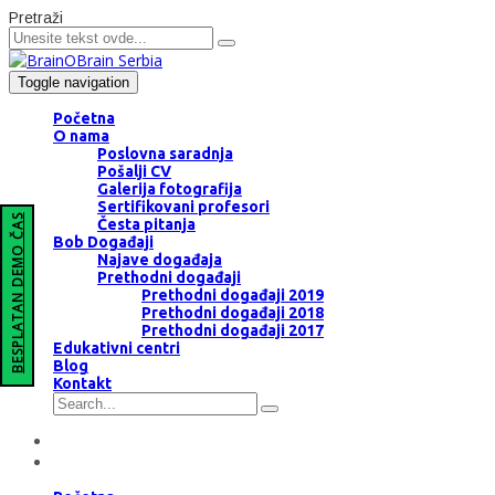
Pretraži
Toggle navigation
Početna
O nama
Poslovna saradnja
Pošalji CV
Galerija fotografija
Sertifikovani profesori
BESPLATAN DEMO ČAS
Česta pitanja
Bob Događaji
Najave događaja
Prethodni događaji
Prethodni događaji 2019
Prethodni događaji 2018
Prethodni događaji 2017
Edukativni centri
Blog
Kontakt