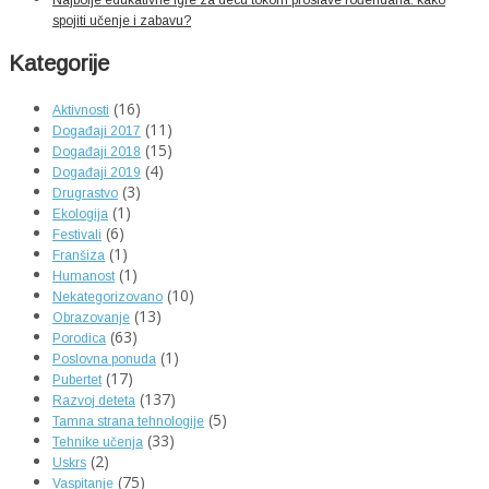
Najbolje edukativne igre za decu tokom proslave rođendana: kako
spojiti učenje i zabavu?
Kategorije
(16)
Aktivnosti
(11)
Događaji 2017
(15)
Događaji 2018
(4)
Događaji 2019
(3)
Drugrastvo
(1)
Ekologija
(6)
Festivali
(1)
Franšiza
(1)
Humanost
(10)
Nekategorizovano
(13)
Obrazovanje
(63)
Porodica
(1)
Poslovna ponuda
(17)
Pubertet
(137)
Razvoj deteta
(5)
Tamna strana tehnologije
(33)
Tehnike učenja
(2)
Uskrs
(75)
Vaspitanje