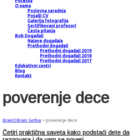
Početna
O nama
Poslovna saradnja
Pošalji CV
Galerija fotografija
Sertifikovani profesori
Česta pitanja
Bob Događaji
Najave događaja
Prethodni događaji
Prethodni događaji 2019
Prethodni događaji 2018
Prethodni događaji 2017
Edukativni centri
Blog
Kontakt
poverenje dece
BrainOBrain Serbia
>
poverenje dece
Četiri praktična saveta kako podstaći dete da
razgovara i da vam se poveri