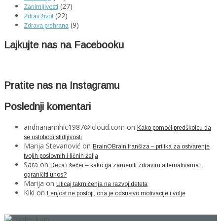
(27)
Zanimljivosti
(22)
Zdrav život
(9)
Zdrava prehrana
Lajkujte nas na Facebooku
Pratite nas na Instagramu
Poslednji komentari
andrianamihic1987@icloud.com
on
Kako pomoći predškolcu da
se oslobodi stidljivosti
Marija Stevanović
on
BrainOBrain franšiza – prilika za ostvarenje
tvojih poslovnih i ličnih želja
Sara
on
Deca i šećer – kako ga zameniti zdravim alternativama i
ograničiti unos?
Marija
on
Uticaj takmičenja na razvoj deteta
Kiki
on
Lenjost ne postoji, ona je odsustvo motivacije i volje