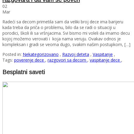
02
Mar
Radeći sa decom primetila sam da veliki broj dece ima barijeru
kada treba da priča o problemu, bilo da se radi o situaciji u
porodici, školi ili sa vršnjacima. Svi bismo mi voleli da imamo decu
kojoj možemo verovati i koja nama veruju. Ovakav odnos je
kompleksan i gradi se veoma dugo, svakim našim postupkom, […]
Posted in:
Nekategorizovano
,
Razvoj deteta
,
Vaspitanje
,
Tags:
poverenje dece
,
razgovori sa decom
,
vaspitanje dece
,
Besplatni saveti