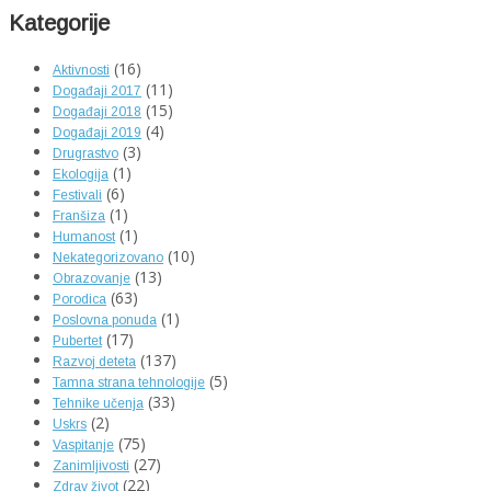
Kategorije
(16)
Aktivnosti
(11)
Događaji 2017
(15)
Događaji 2018
(4)
Događaji 2019
(3)
Drugrastvo
(1)
Ekologija
(6)
Festivali
(1)
Franšiza
(1)
Humanost
(10)
Nekategorizovano
(13)
Obrazovanje
(63)
Porodica
(1)
Poslovna ponuda
(17)
Pubertet
(137)
Razvoj deteta
(5)
Tamna strana tehnologije
(33)
Tehnike učenja
(2)
Uskrs
(75)
Vaspitanje
(27)
Zanimljivosti
(22)
Zdrav život