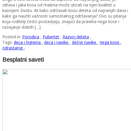
zdrava i jaka kosa od malena može uticati na njen kvalitet u
kasnijem životu. Ali kako održavati kosu deteta od najranijih dana i
kako ga naučiti važnosti samostalnog održavanja? Ovo su pitanja
koja roditelji često postavljaju, znajući da pravilna nega kose i
razvijanje dobrih […]
Posted in:
Porodica
,
Pubertet
,
Razvoj deteta
,
Tags:
deca i higijena
,
deca i navike
,
dečije navike
,
nega kose
,
odrastanje
,
Besplatni saveti