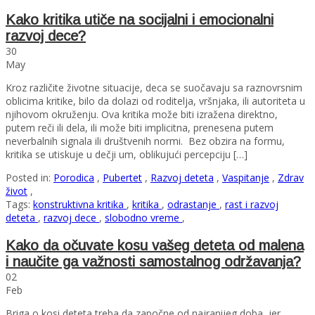
Kako kritika utiče na socijalni i emocionalni
razvoj dece?
30
May
Kroz različite životne situacije, deca se suočavaju sa raznovrsnim
oblicima kritike, bilo da dolazi od roditelja, vršnjaka, ili autoriteta u
njihovom okruženju. Ova kritika može biti izražena direktno,
putem reči ili dela, ili može biti implicitna, prenesena putem
neverbalnih signala ili društvenih normi. Bez obzira na formu,
kritika se utiskuje u dečji um, oblikujući percepciju […]
Posted in:
Porodica
,
Pubertet
,
Razvoj deteta
,
Vaspitanje
,
Zdrav
život
,
Tags:
konstruktivna kritika
,
kritika
,
odrastanje
,
rast i razvoj
deteta
,
razvoj dece
,
slobodno vreme
,
Kako da očuvate kosu vašeg deteta od malena
i naučite ga važnosti samostalnog održavanja?
02
Feb
Briga o kosi deteta treba da započne od najranijeg doba, jer