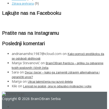
(9)
Zdrava prehrana
Lajkujte nas na Facebooku
Pratite nas na Instagramu
Poslednji komentari
andrianamihic1987@icloud.com
on
Kako pomoći predškolcu da
se oslobodi stidljivosti
Marija Stevanović
on
BrainOBrain franšiza – prilika za ostvarenje
tvojih poslovnih i ličnih želja
Sara
on
Deca i šećer – kako ga zameniti zdravim alternativama i
ograničiti unos?
Marija
on
Uticaj takmičenja na razvoj deteta
Kiki
on
Lenjost ne postoji, ona je odsustvo motivacije i volje
Copyright © 2026 BrainOBrain Serbia