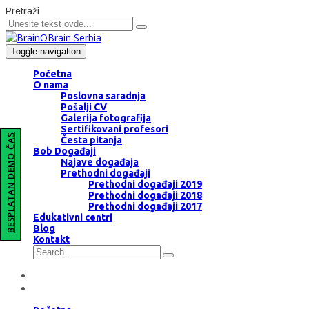
Pretraži
Toggle navigation
Početna
O nama
Poslovna saradnja
Pošalji CV
Galerija fotografija
Sertifikovani profesori
BESPLATAN DEMO ČAS
Česta pitanja
Bob Događaji
Najave događaja
Prethodni događaji
Prethodni događaji 2019
Prethodni događaji 2018
Prethodni događaji 2017
Edukativni centri
Blog
Kontakt