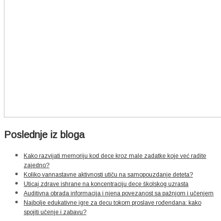
Poslednje iz bloga
Kako razvijati memoriju kod dece kroz male zadatke koje već radite
zajedno?
Koliko vannastavne aktivnosti utiču na samopouzdanje deteta?
Uticaj zdrave ishrane na koncentraciju dece školskog uzrasta
Auditivna obrada informacija i njena povezanost sa pažnjom i učenjem
Najbolje edukativne igre za decu tokom proslave rođendana: kako
spojiti učenje i zabavu?