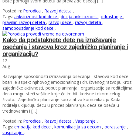
biste pomogli svom detetu da prevaziđe osećaj […]
Posted in:
Porodica
,
Razvoj deteta
,
Tags:
anksioznost kod dece
,
decija anksioznost
,
odrastanje
,
pravilan razvoj deteta
,
razvoj dece
,
razvoj deteta
,
samopouzdanje kod dece
,
Kako da podstaknete dete na izražavanje
osećanja i stavova kroz zajedničko planiranje i
organizaciju?
12
Aug
Razvijanje sposobnosti izražavanja osećanja i stavova kod dece
bitan je aspekt njihovog emocionalnog i društvenog razvoja. Kroz
zajedničke aktivnosti, poput planiranja i organizacije sa roditeljima,
deca mogu steći veštine koje će im biti korisne tokom celog
života. Zajedničko planiranje kao alat za komunikaciju Kada
roditelji uključuju decu u proces planiranja, deca se osećaju
vrednovanim i […]
Posted in:
Porodica
,
Razvoj deteta
,
Vaspitanje
,
Tags:
empatija kod dece
,
komunikacija sa decom
,
odrastanje
,
vaspitanje
,