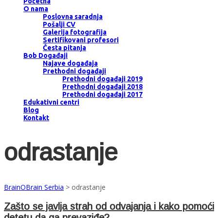
Početna
O nama
Poslovna saradnja
Pošalji CV
Galerija fotografija
Sertifikovani profesori
Česta pitanja
Bob Događaji
Najave događaja
Prethodni događaji
Prethodni događaji 2019
Prethodni događaji 2018
Prethodni događaji 2017
Edukativni centri
Blog
Kontakt
odrastanje
BrainOBrain Serbia
>
odrastanje
Zašto se javlja strah od odvajanja i kako pomoći
detetu da ga prevaziđe?