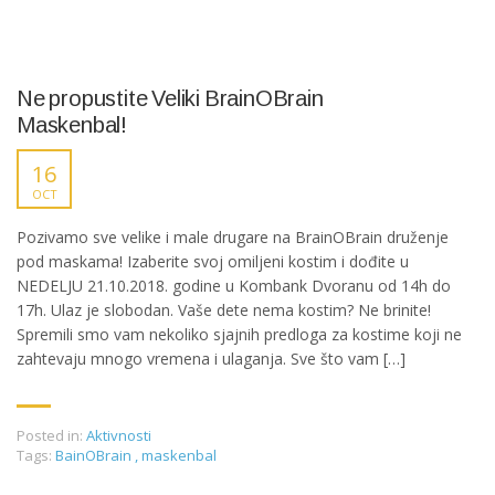
Ne propustite Veliki BrainOBrain
Maskenbal!
16
OCT
Pozivamo sve velike i male drugare na BrainOBrain druženje
pod maskama! Izaberite svoj omiljeni kostim i dođite u
NEDELJU 21.10.2018. godine u Kombank Dvoranu od 14h do
17h. Ulaz je slobodan. Vaše dete nema kostim? Ne brinite!
Spremili smo vam nekoliko sjajnih predloga za kostime koji ne
zahtevaju mnogo vremena i ulaganja. Sve što vam […]
Posted in:
Aktivnosti
Tags:
BainOBrain
,
maskenbal