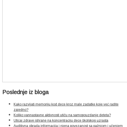
Poslednje iz bloga
Kako razvijati memoriju kod dece kroz male zadatke koje već radite
zajedno?
Koliko vannastavne aktivnosti utiču na samopouzdanje deteta?
Uticaj zdrave ishrane na koncentraciju dece školskog uzrasta
Auditivna obrada informacija i njena povezanost sa pažnjom i učenjem