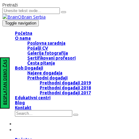
Pretraži
Toggle navigation
Početna
O nama
Poslovna saradnja
Pošalji CV
Galerija fotografija
Sertifikovani profesori
BESPLATAN DEMO ČAS
Česta pitanja
Bob Događaji
Najave događaja
Prethodni događaji
Prethodni događaji 2019
Prethodni događaji 2018
Prethodni događaji 2017
Edukativni centri
Blog
Kontakt