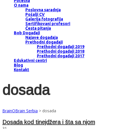
Početna
O nama
Poslovna saradnja
Pošalji CV
Galerija fotografija
Sertifikovani profesori
Česta pitanja
Bob Događaji
Najave događaja
Prethodni događaji
Prethodni događaji 2019
Prethodni događaji 2018
Prethodni događaji 2017
Edukativni centri
Blog
Kontakt
dosada
BrainOBrain Serbia
>
dosada
Dosada kod tinejdžera i šta sa njom
31