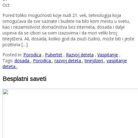
Oct
Pored toliko mogućnosti koje nudi 21. vek, tehnologija koja
omogućava da sve saznate i budete na bilo kom mestu u svetu,
kao i nezamislivost domaćinstva bez interneta, dosada i dalje
uspeva da se izbori sa svim izazovima i da mori veliki broj
tinejdžera. Ali, dosada, koliko god da zvuči čudno, može biti i jeste
pozitivna […]
Posted in:
Porodica
,
Pubertet
,
Razvoj deteta
,
Vaspitanje
,
Tags:
dosada
,
Porodica
,
razvoj deteta
,
tinejdzeri
,
vaspitanje
deteta
,
Besplatni saveti