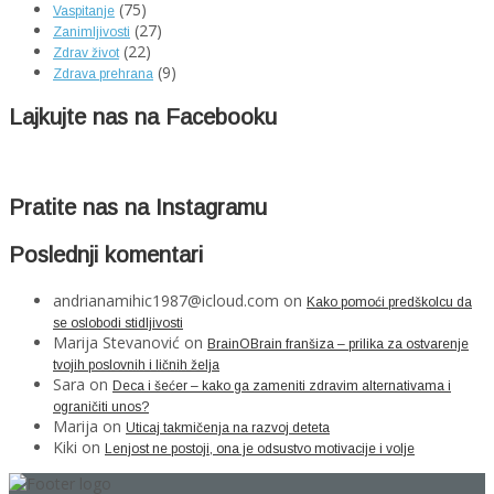
(75)
Vaspitanje
(27)
Zanimljivosti
(22)
Zdrav život
(9)
Zdrava prehrana
Lajkujte nas na Facebooku
Pratite nas na Instagramu
Poslednji komentari
andrianamihic1987@icloud.com
on
Kako pomoći predškolcu da
se oslobodi stidljivosti
Marija Stevanović
on
BrainOBrain franšiza – prilika za ostvarenje
tvojih poslovnih i ličnih želja
Sara
on
Deca i šećer – kako ga zameniti zdravim alternativama i
ograničiti unos?
Marija
on
Uticaj takmičenja na razvoj deteta
Kiki
on
Lenjost ne postoji, ona je odsustvo motivacije i volje