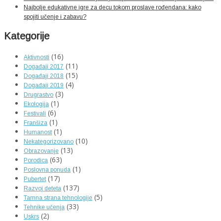
Najbolje edukativne igre za decu tokom proslave rođendana: kako
spojiti učenje i zabavu?
Kategorije
(16)
Aktivnosti
(11)
Događaji 2017
(15)
Događaji 2018
(4)
Događaji 2019
(3)
Drugrastvo
(1)
Ekologija
(6)
Festivali
(1)
Franšiza
(1)
Humanost
(10)
Nekategorizovano
(13)
Obrazovanje
(63)
Porodica
(1)
Poslovna ponuda
(17)
Pubertet
(137)
Razvoj deteta
(5)
Tamna strana tehnologije
(33)
Tehnike učenja
(2)
Uskrs