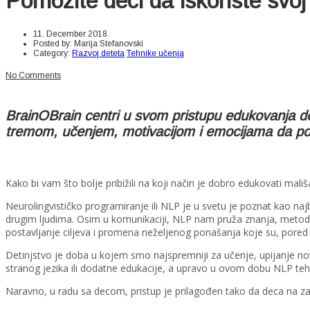
Pomozite deci da iskoriste svoj
11. December 2018.
Posted by:
Marija Stefanovski
Category:
Razvoj deteta
Tehnike učenja
No Comments
BrainOBrain centri u svom pristupu edukovanja
tremom, učenjem, motivacijom i emocijama da posta
Kako bi vam što bolje pribižili na koji način je dobro edukovati mal
Neurolingvističko programiranje ili NLP je u svetu je poznat kao na
drugim ljudima. Osim u komunikaciji, NLP nam pruža znanja, metode, 
postavljanje ciljeva i promena neželjenog ponašanja koje su, pored
Detinjstvo je doba u kojem smo najspremniji za učenje, upijanje no
stranog jezika ili dodatne edukacije, a upravo u ovom dobu NLP tehn
Naravno, u radu sa decom, pristup je prilagođen tako da deca na zab