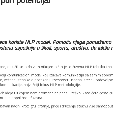
 pun potencijal
 dece koriste NLP model. Pomoću njega pomažemo 
nu uspešnija u školi, sportu, društvu, da lakše re
išane, odlučili smo da vam otkrijemo šta je to čuvena NLP tehnika i na 
jbolji komunikacioni model koji izučava komunikaciju sa samim sobom k
veštine i tehnike o postizanju izvrsnosti, uspeha, sreće i zadovoljs
 komunikacije, najvažniji fokus NLP metodologije.
vih ideja i u kojem nam promene ne padaju teško. Zato ćete često ču
ika je poprilično efikasna.
avan način, kroz igru, crtanje, priče i druženje steknu više samopouz