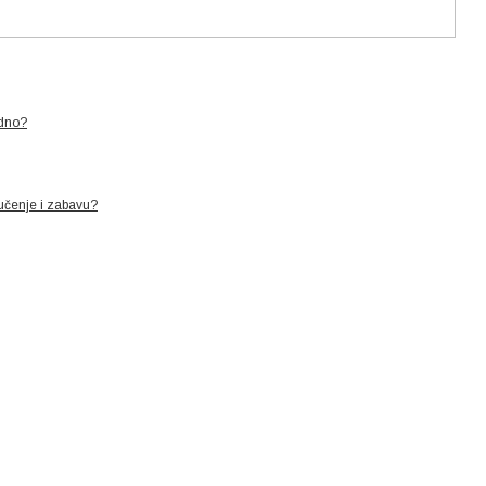
edno?
 učenje i zabavu?