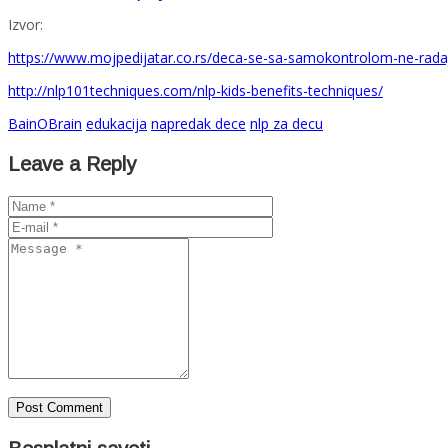
Izvor:
https://www.mojpedijatar.co.rs/deca-se-sa-samokontrolom-ne-radaj
http://nlp101techniques.com/nlp-kids-benefits-techniques/
BainOBrain
edukacija
napredak dece
nlp za decu
Leave a Reply