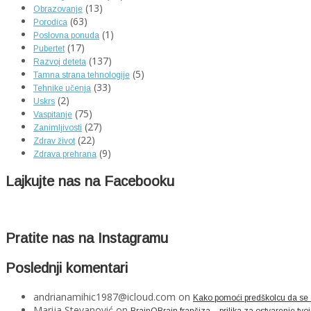
(13)
Obrazovanje
(63)
Porodica
(1)
Poslovna ponuda
(17)
Pubertet
(137)
Razvoj deteta
(5)
Tamna strana tehnologije
(33)
Tehnike učenja
(2)
Uskrs
(75)
Vaspitanje
(27)
Zanimljivosti
(22)
Zdrav život
(9)
Zdrava prehrana
Lajkujte nas na Facebooku
Pratite nas na Instagramu
Poslednji komentari
andrianamihic1987@icloud.com
on
Kako pomoći predškolcu da se os
Marija Stevanović
on
BrainOBrain franšiza – prilika za ostvarenje tvoji