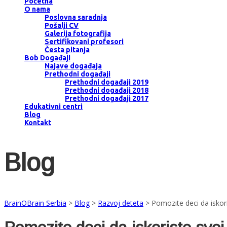
Početna
O nama
Poslovna saradnja
Pošalji CV
Galerija fotografija
Sertifikovani profesori
Česta pitanja
Bob Događaji
Najave događaja
Prethodni događaji
Prethodni događaji 2019
Prethodni događaji 2018
Prethodni događaji 2017
Edukativni centri
Blog
Kontakt
Blog
BrainOBrain Serbia
>
Blog
>
Razvoj deteta
>
Pomozite deci da iskori