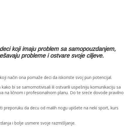
deci koji imaju problem sa samopouzdanjem,
šavaju probleme i ostvare svoje ciljeve.
koji način ona pomaže deci da iskoriste svoj pun potencijal.
ako bi se samomotivisali ili ostvarili uspešniju komunikaciju sa
tva na ličnom i profesionalnom planu. Do te sreće dovode pravilno
ti preporuku da decu od malih nogu upišete na neki sport, kurs
danja i bolje usmere svoje razmišljanje.