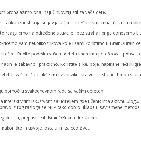
 pronalazimo onaj najučinkovitiji stil za vaše dete.
 i anksioznost koja se javlja u školi, među vršnjacima, čak i sa rodite
o reagujemo na određene situacije i bez straha i brige donesemo bit
 otkrićemo vam nekoliko trikova koje i sami koristimo u BrainOBrain ce
 teško. Budite podrška vašem detetu kada ima poteškoća i pohvalite 
aj način je zabavno i praktično. Koristite slike, boje, napisane reči ili 
deteta i zašto. Da li lakše uči uz muziku, šta voli, a šta ne. Prepoz
 mogu pomoći u svakodnevnom radu sa vašim detetom.
a interaktivnim iskustvom sa učiteljem gde učenik ima aktivnu ulogu. Po
a. Upravo iz tog razloga se NLP tako dobro uklapa u savremene metode
eg deteta, prepustite ih BrainOBrain edukatorima.
nakon što ih usvoje, ostaju im za ceo život.