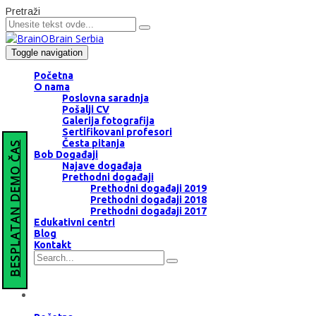
Pretraži
Toggle navigation
Početna
O nama
Poslovna saradnja
Pošalji CV
Galerija fotografija
Sertifikovani profesori
Česta pitanja
BESPLATAN DEMO ČAS
Bob Događaji
Najave događaja
Prethodni događaji
Prethodni događaji 2019
Prethodni događaji 2018
Prethodni događaji 2017
Edukativni centri
Blog
Kontakt