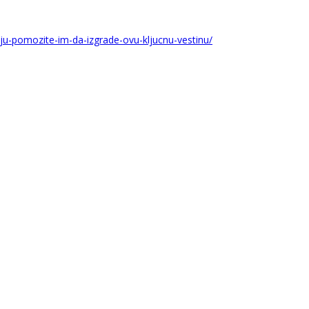
u-pomozite-im-da-izgrade-ovu-kljucnu-vestinu/