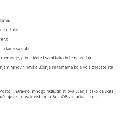
ljima.
ne odluke.
ntru:
ih kada su dobri.
igre memorije, primetićete i sami kako brže napreduju.
navanjem njihovih navika učenja sa temama koje vole znaćete šta
stoji, naravno, mnogo različitih stilova učenja, tako da učitelji
 učenje i zato ga koristimo u BrainOBrain učionicama.