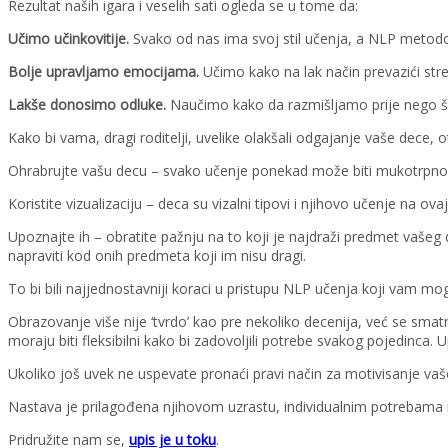
Rezultat naših igara i veselih sati ogleda se u tome da:
Učimo učinkovitije.
Svako od nas ima svoj stil učenja, a NLP metodom
Bolje upravljamo emocijama.
Učimo kako na lak način prevazići stres
Lakše donosimo odluke.
Naučimo kako da razmišljamo prije nego št
Kako bi vama, dragi roditelji, uvelike olakšali odgajanje vaše dece,
Ohrabrujte vašu decu – svako učenje ponekad može biti mukotrpno i
Koristite vizualizaciju – deca su vizalni tipovi i njihovo učenje na ov
Upoznajte ih – obratite pažnju na to koji je najdraži predmet vašeg 
napraviti kod onih predmeta koji im nisu dragi.
To bi bili najjednostavniji koraci u pristupu NLP učenja koji vam
Obrazovanje više nije ‘tvrdo’ kao pre nekoliko decenija, već se smatr
moraju biti fleksibilni kako bi zadovoljili potrebe svakog pojedinc
Ukoliko još uvek ne uspevate pronaći pravi način za motivisanje vaš
Nastava je prilagođena njihovom uzrastu, individualnim potrebama i 
Pridružite nam se,
upis je u toku
.