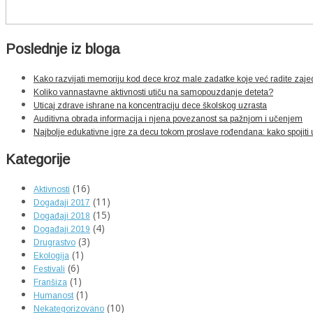
Poslednje iz bloga
Kako razvijati memoriju kod dece kroz male zadatke koje već radite zaj
Koliko vannastavne aktivnosti utiču na samopouzdanje deteta?
Uticaj zdrave ishrane na koncentraciju dece školskog uzrasta
Auditivna obrada informacija i njena povezanost sa pažnjom i učenjem
Najbolje edukativne igre za decu tokom proslave rođendana: kako spojiti
Kategorije
(16)
Aktivnosti
(11)
Događaji 2017
(15)
Događaji 2018
(4)
Događaji 2019
(3)
Drugrastvo
(1)
Ekologija
(6)
Festivali
(1)
Franšiza
(1)
Humanost
(10)
Nekategorizovano