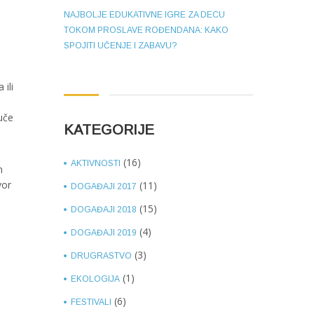
NAJBOLJE EDUKATIVNE IGRE ZA DECU
TOKOM PROSLAVE ROĐENDANA: KAKO
SPOJITI UČENJE I ZABAVU?
ili
uče
KATEGORIJE
(16)
AKTIVNOSTI
m
vor
(11)
DOGAĐAJI 2017
(15)
DOGAĐAJI 2018
(4)
DOGAĐAJI 2019
(3)
DRUGRASTVO
(1)
EKOLOGIJA
(6)
FESTIVALI