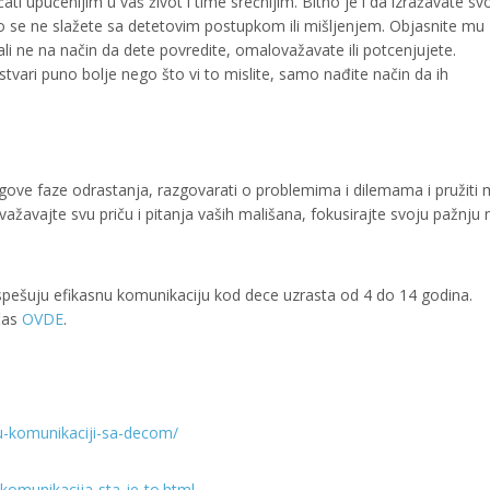
ati upućenijim u vaš život i time srećnijim. Bitno je i da izražavate sv
ako se ne slažete sa detetovim postupkom ili mišljenjem. Objasnite mu
li ne na način da dete povredite, omalovažavate ili potcenjujete.
ari puno bolje nego što vi to mislite, samo nađite način da ih
jegove faze odrastanja, razgovarati o problemima i dilemama i pružiti
ažavajte svu priču i pitanja vaših mališana, fokusirajte svoju pažnju 
spešuju efikasnu komunikaciju kod dece uzrasta od 4 do 14 godina.
čas
OVDE
.
-u-komunikaciji-sa-decom/
omunikacija-sta-je-to.html