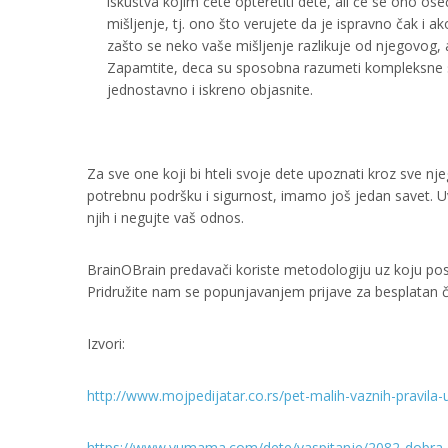
iskustva kojim ćete opteretiti dete, ali će se ono oseć
mišljenje, tj. ono što verujete da je ispravno čak i 
zašto se neko vaše mišljenje razlikuje od njegovog, a
Zapamtite, deca su sposobna razumeti kompleksne stv
jednostavno i iskreno objasnite.
Za sve one koji bi hteli svoje dete upoznati kroz sve n
potrebnu podršku i sigurnost, imamo još jedan savet. Uv
njih i negujte vaš odnos.
BrainOBrain predavači koriste metodologiju uz koju po
Pridružite nam se popunjavanjem prijave za besplatan 
Izvori:
http://www.mojpedijatar.co.rs/pet-malih-vaznih-pravila
https://www.yumama.com/dete/vaspitanje/2082-dobra-k