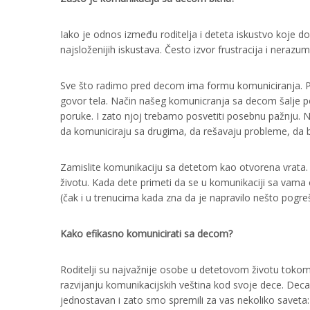
Iako je odnos između roditelja i deteta iskustvo koje do
najsloženijih iskustava. Često izvor frustracija i nerazu
Sve što radimo pred decom ima formu komuniciranja. Pri
govor tela. Način našeg komunicranja sa decom šalje por
poruke. I zato njoj trebamo posvetiti posebnu pažnju.
da komuniciraju sa drugima, da rešavaju probleme, da 
Zamislite komunikaciju sa detetom kao otvorena vrata.
životu. Kada dete primeti da se u komunikaciji sa vama
(čak i u trenucima kada zna da je napravilo nešto pogre
Kako efikasno komunicirati sa decom?
Roditelji su najvažnije osobe u detetovom životu tokom
razvijanju komunikacijskih veština kod svoje dece. Deca
jednostavan i zato smo spremili za vas nekoliko saveta: