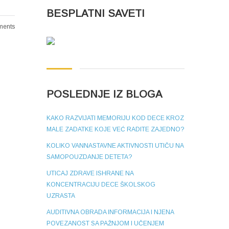
BESPLATNI SAVETI
ents
POSLEDNJE IZ BLOGA
KAKO RAZVIJATI MEMORIJU KOD DECE KROZ
MALE ZADATKE KOJE VEĆ RADITE ZAJEDNO?
KOLIKO VANNASTAVNE AKTIVNOSTI UTIČU NA
SAMOPOUZDANJE DETETA?
UTICAJ ZDRAVE ISHRANE NA
KONCENTRACIJU DECE ŠKOLSKOG
UZRASTA
AUDITIVNA OBRADA INFORMACIJA I NJENA
POVEZANOST SA PAŽNJOM I UČENJEM