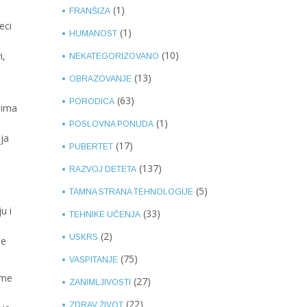
(1)
FRANŠIZA
eci
(1)
HUMANOST
(10)
i,
NEKATEGORIZOVANO
(13)
OBRAZOVANJE
(63)
PORODICA
 ima
(1)
POSLOVNA PONUDA
ja
(17)
PUBERTET
(137)
RAZVOJ DETETA
(5)
TAMNA STRANA TEHNOLOGIJE
u i
(33)
TEHNIKE UČENJA
(2)
USKRS
ne
(75)
VASPITANJE
eme
(27)
ZANIMLJIVOSTI
(22)
ZDRAV ŽIVOT