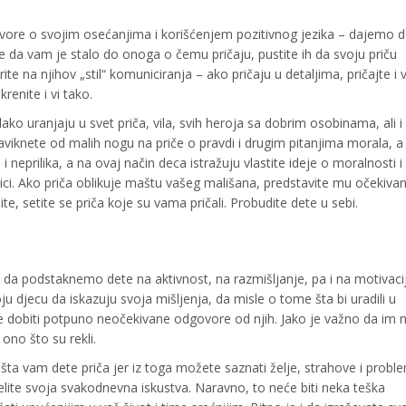
vore o svojim osećanjima i korišćenjem pozitivnog jezika – dajemo d
da vam je stalo do onoga o čemu pričaju, pustite ih da svoju priču
te na njihov „stil“ komuniciranja – ako pričaju u detaljima, pričajte i v
krenite i vi tako.
ko uranjaju u svet priča, vila, svih heroja sa dobrim osobinama, ali i
naviknete od malih nogu na priče o pravdi i drugim pitanjima morala, a
i neprilika, a na ovaj način deca istražuju vlastite ideje o moralnosti i
ici. Ako priča oblikuje maštu vašeg mališana, predstavite mu očekivan
te, setite se priča koje su vama pričali. Probudite dete u sebi.
 podstaknemo dete na aktivnost, na razmišljanje, pa i na motivacij
 djecu da iskazuju svoja mišljenja, da misle o tome šta bi uradili u
te dobiti potpuno neočekivane odgovore od njih. Jako je važno da im 
ono što su rekli.
 šta vam dete priča jer iz toga možete saznati želje, strahove i probl
delite svoja svakodnevna iskustva. Naravno, to neće biti neka teška