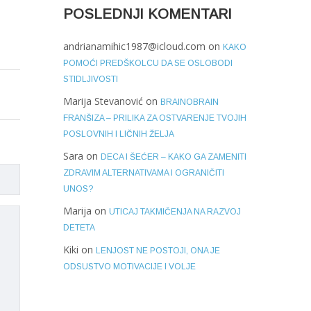
POSLEDNJI KOMENTARI
andrianamihic1987@icloud.com
on
KAKO
POMOĆI PREDŠKOLCU DA SE OSLOBODI
STIDLJIVOSTI
Marija Stevanović
on
BRAINOBRAIN
FRANŠIZA – PRILIKA ZA OSTVARENJE TVOJIH
POSLOVNIH I LIČNIH ŽELJA
Sara
on
DECA I ŠEĆER – KAKO GA ZAMENITI
ZDRAVIM ALTERNATIVAMA I OGRANIČITI
UNOS?
Marija
on
UTICAJ TAKMIČENJA NA RAZVOJ
DETETA
Kiki
on
LENJOST NE POSTOJI, ONA JE
ODSUSTVO MOTIVACIJE I VOLJE