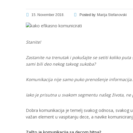
15. November 2018.
Posted by:
Marija Stefanovski
Stanite!
Zastanite na trenutak i pokušajte se setiti koliko puta s
sami bili deo nekog takvog sukoba?
Komunikacija nije samo puko prenošenje informacija.
Iako je prisutna u svakom segmentu našeg života, ne 
Dobra komunikacija je temelj svakog odnosa, svakog us
važan element u vaspitanju dece, a navike komuniciranja 
Zašto je komunikacija sa decom bitna?