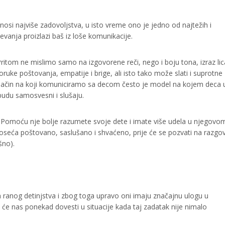
nosi najviše zadovoljstva, u isto vreme ono je jedno od najtežih i
mevanja proizlazi baš iz loše komunikacije.
tom ne mislimo samo na izgovorene reči, nego i boju tona, izraz lica 
uke poštovanja, empatije i brige, ali isto tako može slati i suprotne
 Način na koji komuniciramo sa decom često je model na kojem deca 
budu samosvesni i slušaju.
 Pomoću nje bolje razumete svoje dete i imate više udela u njegovo
 oseća poštovano, saslušano i shvaćeno, prije će se pozvati na razgo
šno).
 ranog detinjstva i zbog toga upravo oni imaju značajnu ulogu u
 će nas ponekad dovesti u situacije kada taj zadatak nije nimalo