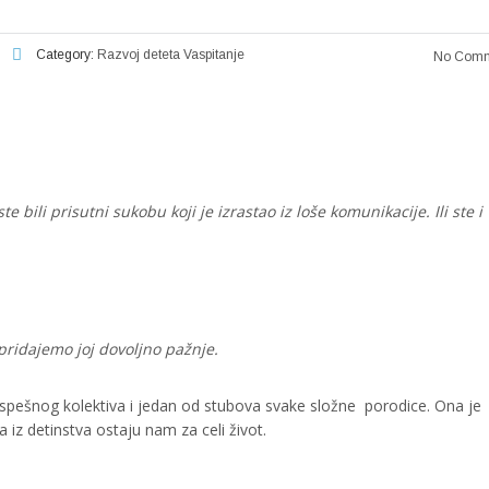
Category:
Razvoj deteta
Vaspitanje
No Comm
te bili prisutni sukobu koji je izrastao iz loše komunikacije. Ili ste i
pridajemo joj dovoljno pažnje.
pešnog kolektiva i jedan od stubova svake složne porodice. Ona je
iz detinstva ostaju nam za celi život.