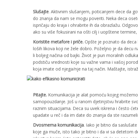
Slušajte
. Aktivnim slušanjem, poticanjem dece da go
do znanja da nam se mogu poveriti. Neka deca osete 
ispričaju do kraja i ohrabrite ih da obrazlažu. Odgovori
ako su više fokusirani na ošti cilj i uopštene termine, 
Koristite metafore i priče.
Opšte je poznato da deca la
loših likova koji ne žele dobro. Poželjno je da decu 
li boljeg načina od bajki. Život je pun moralnih odluka 
podstiču vrednosti koje su važne vama i vašoj porod
koja imate od njega/nje na taj način. Maštajte, istraži
Pitajte.
Komunikacija je alat pomoću kojeg možemo da
samopouzdanje. Još u ranom djetinjstvu hrabrite svoju
raznim situacijama. Deca su uvek iskrena i često će
upadate u reč i da im date do znanja da ste razumeli 
Dvosmerna komunikacija
.
Iako je bitno da saslušate
koje ga muče, isto tako je bitno i da vi sa detetom 