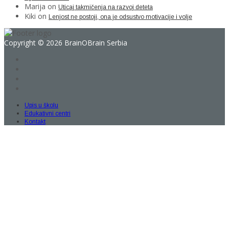
Marija
on
Uticaj takmičenja na razvoj deteta
Kiki
on
Lenjost ne postoji, ona je odsustvo motivacije i volje
Copyright © 2026 BrainOBrain Serbia
Upis u školu
Edukativni centri
Kontakt