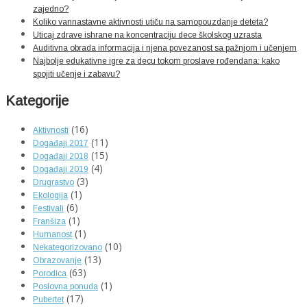
zajedno?
Koliko vannastavne aktivnosti utiču na samopouzdanje deteta?
Uticaj zdrave ishrane na koncentraciju dece školskog uzrasta
Auditivna obrada informacija i njena povezanost sa pažnjom i učenjem
Najbolje edukativne igre za decu tokom proslave rođendana: kako
spojiti učenje i zabavu?
Kategorije
(16)
Aktivnosti
(11)
Događaji 2017
(15)
Događaji 2018
(4)
Događaji 2019
(3)
Drugrastvo
(1)
Ekologija
(6)
Festivali
(1)
Franšiza
(1)
Humanost
(10)
Nekategorizovano
(13)
Obrazovanje
(63)
Porodica
(1)
Poslovna ponuda
(17)
Pubertet