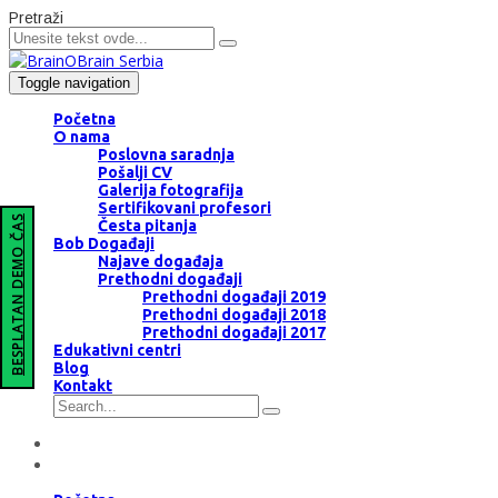
Pretraži
Toggle navigation
Početna
O nama
Poslovna saradnja
Pošalji CV
Galerija fotografija
Sertifikovani profesori
BESPLATAN DEMO ČAS
Česta pitanja
Bob Događaji
Najave događaja
Prethodni događaji
Prethodni događaji 2019
Prethodni događaji 2018
Prethodni događaji 2017
Edukativni centri
Blog
Kontakt