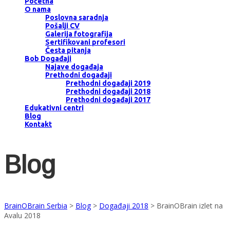
Početna
O nama
Poslovna saradnja
Pošalji CV
Galerija fotografija
Sertifikovani profesori
Česta pitanja
Bob Događaji
Najave događaja
Prethodni događaji
Prethodni događaji 2019
Prethodni događaji 2018
Prethodni događaji 2017
Edukativni centri
Blog
Kontakt
Blog
BrainOBrain Serbia
>
Blog
>
Događaji 2018
>
BrainOBrain izlet na
Avalu 2018