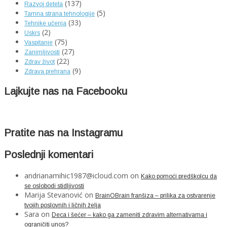
(137)
Razvoj deteta
(5)
Tamna strana tehnologije
(33)
Tehnike učenja
(2)
Uskrs
(75)
Vaspitanje
(27)
Zanimljivosti
(22)
Zdrav život
(9)
Zdrava prehrana
Lajkujte nas na Facebooku
Pratite nas na Instagramu
Poslednji komentari
andrianamihic1987@icloud.com
on
Kako pomoći predškolcu da
se oslobodi stidljivosti
Marija Stevanović
on
BrainOBrain franšiza – prilika za ostvarenje
tvojih poslovnih i ličnih želja
Sara
on
Deca i šećer – kako ga zameniti zdravim alternativama i
ograničiti unos?