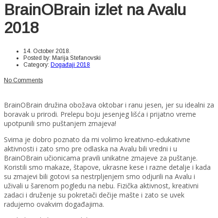
BrainOBrain izlet na Avalu
2018
14. October 2018.
Posted by:
Marija Stefanovski
Category:
Događaji 2018
No Comments
BrainOBrain družina obožava oktobar i ranu jesen, jer su idealni za
boravak u prirodi. Prelepu boju jesenjeg lišća i prijatno vreme
upotpunili smo puštanjem zmajeva!
Svima je dobro poznato da mi volimo kreativno-edukativne
aktivnosti i zato smo pre odlaska na Avalu bili vredni i u
BrainOBrain učionicama pravili unikatne zmajeve za puštanje.
Koristili smo makaze, štapove, ukrasne kese i razne detalje i kada
su zmajevi bili gotovi sa nestrpljenjem smo odjurili na Avalu i
uživali u šarenom pogledu na nebu. Fizička aktivnost, kreativni
zadaci i druženje su pokretači dečije mašte i zato se uvek
radujemo ovakvim događajima.