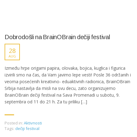
Dobrodošli na BrainOBrain dečiji festival
28
AUG
Između hrpe origami papira, olovaka, bojica, kuglica i figurica
izvirili smo na čas, da Vam javimo lepe vesti! Posle 36 održanih i
veoma posećenih kreativno- eduaktivnih radionica, BrainOBrain
Srbija nastavlja da misli na svu decu, zato organizujemo
BrainOBrain dečiji festival na Sava Promenadi u subotu, 9.
septembra od 11 do 21 h. Za tu priliku […]
Posted in:
Aktivnosti
Tags:
dečiji festival