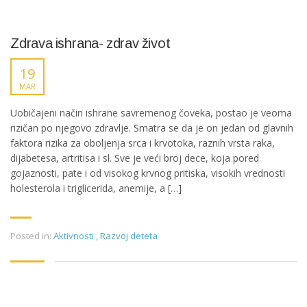
Zdrava ishrana- zdrav život
19
MAR
Uobičajeni način ishrane savremenog čoveka, postao je veoma
rizičan po njegovo zdravlje. Smatra se da je on jedan od glavnih
faktora rizika za oboljenja srca i krvotoka, raznih vrsta raka,
dijabetesa, artritisa i sl. Sve je veći broj dece, koja pored
gojaznosti, pate i od visokog krvnog pritiska, visokih vrednosti
holesterola i triglicerida, anemije, a […]
Posted in:
Aktivnosti
,
Razvoj deteta