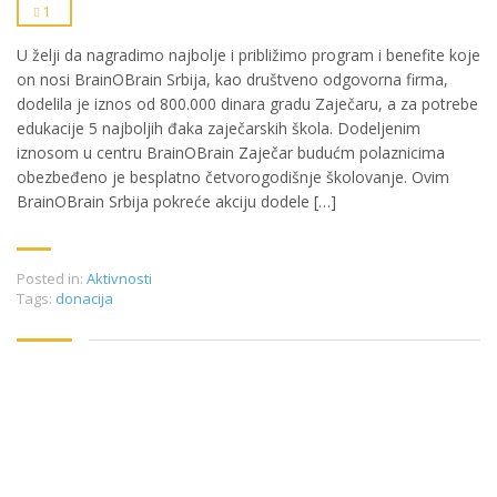
1
U želji da nagradimo najbolje i približimo program i benefite koje
on nosi BrainOBrain Srbija, kao društveno odgovorna firma,
dodelila je iznos od 800.000 dinara gradu Zaječaru, a za potrebe
edukacije 5 najboljih đaka zaječarskih škola. Dodeljenim
iznosom u centru BrainOBrain Zaječar budućm polaznicima
obezbeđeno je besplatno četvorogodišnje školovanje. Ovim
BrainOBrain Srbija pokreće akciju dodele […]
Posted in:
Aktivnosti
Tags:
donacija