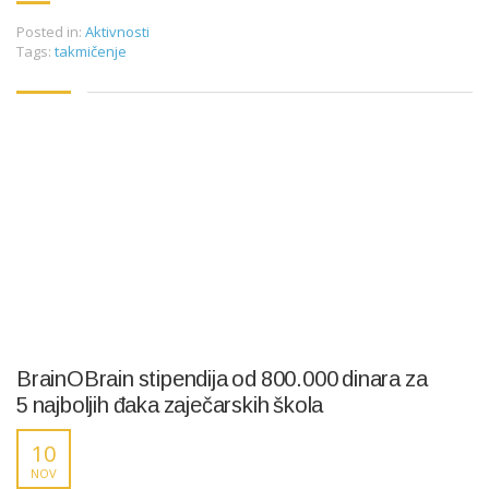
Posted in:
Aktivnosti
Tags:
takmičenje
BrainOBrain stipendija od 800.000 dinara za
5 najboljih đaka zaječarskih škola
10
NOV