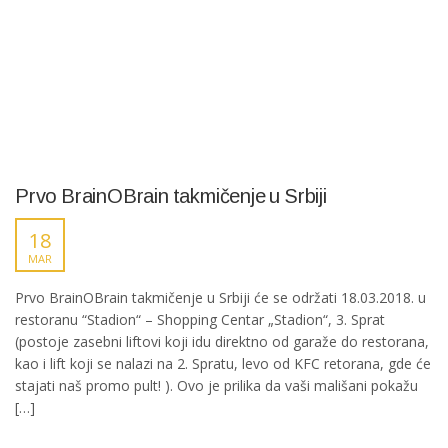
Prvo BrainOBrain takmičenje u Srbiji
18
MAR
Prvo BrainOBrain takmičenje u Srbiji će se održati 18.03.2018. u
restoranu “Stadion“ – Shopping Centar „Stadion“, 3. Sprat
(postoje zasebni liftovi koji idu direktno od garaže do restorana,
kao i lift koji se nalazi na 2. Spratu, levo od KFC retorana, gde će
stajati naš promo pult! ). Ovo je prilika da vaši mališani pokažu
[…]