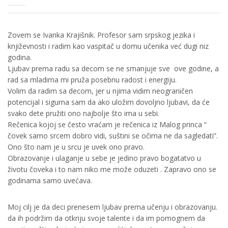
Zovem se Ivanka Krajišnik. Profesor sam srpskog jezika i
književnosti i radim kao vaspitač u domu učenika već dugi niz
godina.
Ljubav prema radu sa decom se ne smanjuje sve ove godine, a
rad sa mladima mi pruža posebnu radost i energiju.
Volim da radim sa decom, jer u njima vidim neograničen
potencijal i sigurna sam da ako uložim dovoljno ljubavi, da će
svako dete pružiti ono najbolje što ima u sebi.
Rečenica kojoj se često vraćam je rečenica iz Malog princa “
čovek samo srcem dobro vidi, suštini se očima ne da sagledati”.
Ono što nam je u srcu je uvek ono pravo.
Obrazovanje i ulaganje u sebe je jedino pravo bogatatvo u
životu čoveka i to nam niko me može oduzeti . Zapravo ono se
godinama samo uvećava.
Moj cilj je da deci prenesem ljubav prema učenju i obrazovanju.
da ih podržim da otkriju svoje talente i da im pomognem da