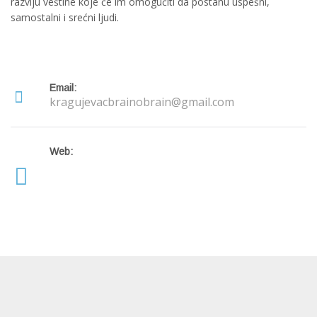
razviju veštine koje će im omogućiti da postanu uspešni,
samostalni i srećni ljudi.
Email:
kragujevacbrainobrain@gmail.com
Web: