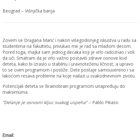
Beograd – Višnjička banja
Zovem se Dragana Marić i nakon višegodisnjeg iskustva u radu sa
studentima na fakultetu, privukao me je rad sa mlađom decom.
Pored toga, majka sam jednog decaka koji je vrlo radoznao i voli
da uči. Smatram da je vrlo važno postaviti zdrave osnove kod
deteta, kako bi izraslo u stabilnu i uravnoteženu ličnost, a upravo
to se ovim programom i postiže. Dete postaje samouvereno i sa
lakoćom resava probleme na koje nailazi u svakodnevnom zivotu.
Potencijali deteta se Brainobrain programom unapređuju do
maksimuma.
“Delanje je osnovni kljuc svakog uspeha”
– Pablo Pikaso
Email: